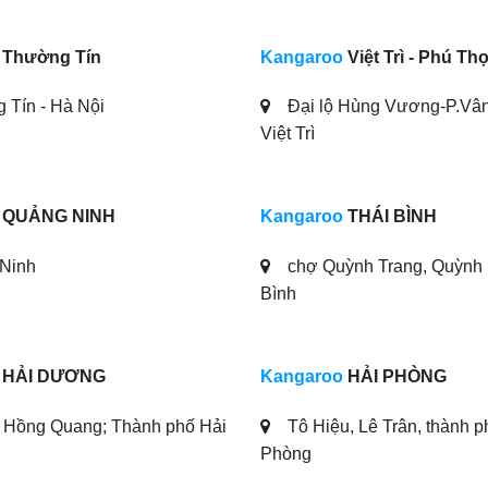
Thường Tín
Kangaroo
Việt Trì - Phú Th
Tín - Hà Nội
Đại lộ Hùng Vương-P.Vân
Việt Trì
QUẢNG NINH
Kangaroo
THÁI BÌNH
Ninh
chợ Quỳnh Trang, Quỳnh 
Bình
HẢI DƯƠNG
Kangaroo
HẢI PHÒNG
Hồng Quang; Thành phố Hải
Tô Hiệu, Lê Trân, thành p
Phòng