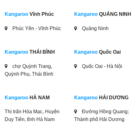
Kangaroo
Vĩnh Phúc
Kangaroo
QUẢNG NINH
Phúc Yên - Vĩnh Phúc
Quảng Ninh
Kangaroo
THÁI BÌNH
Kangaroo
Quốc Oai
chợ Quỳnh Trang,
Quốc Oai - Hà Nội
Quỳnh Phụ, Thái Bình
Kangaroo
HÀ NAM
Kangaroo
HẢI DƯƠNG
Thị trấn Hòa Mạc, Huyện
Đường Hồng Quang;
Duy Tiên, tỉnh Hà Nam
Thành phố Hải Dương