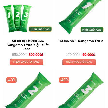
Bộ lõi lọc nước 123
Lõi lọc số 1 Kangaroo Extra
Kangaroo Extra hiệu suất
cao
Original
Current
Original
Current
550.000
₫
300.000
₫
150.000
₫
90.000
₫
price
price
price
price
was:
is:
was:
is:
THÊM VÀO GIỎ HÀNG
THÊM VÀO GIỎ HÀNG
550.000₫.
300.000₫.
150.000₫.
90.000₫
-40%
-40%