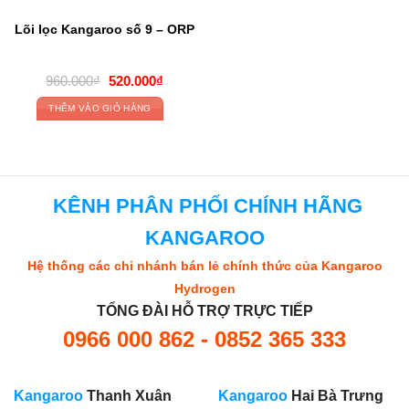
Lõi lọc Kangaroo số 9 – ORP
Original
Current
960.000
₫
520.000
₫
price
price
was:
is:
THÊM VÀO GIỎ HÀNG
960.000₫.
520.000₫.
KÊNH PHÂN PHỐI CHÍNH HÃNG
KANGAROO
Hệ thống các chi nhánh bán lẻ chính thức của Kangaroo
Hydrogen
TỔNG ĐÀI HỖ TRỢ TRỰC TIẾP
0966 000 862 - 0852 365 333
Kangaroo
Thanh Xuân
Kangaroo
Hai Bà Trưng