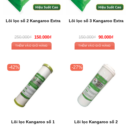
Lõi lọc số 2 Kangaroo Extra
Lõi lọc số 3 Kangaroo Extra
Original
Current
Original
Current
250.000
₫
150.000
₫
150.000
₫
90.000
₫
price
price
price
price
was:
is:
was:
is:
THÊM VÀO GIỎ HÀNG
THÊM VÀO GIỎ HÀNG
250.000₫.
150.000₫.
150.000₫.
90.000₫
-42%
-27%
Lõi lọc Kangaroo số 1
Lõi lọc Kangaroo số 2