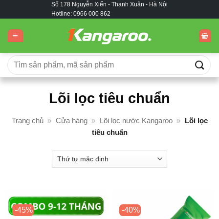
Số 178 Nguyễn Xiển - Thanh Xuân - Hà Nội
Bỏ
Hotline: 0966 000 862
qua
nội
dung
Tìm
kiếm:
Lõi lọc tiêu chuẩn
Trang chủ
»
Cửa hàng
»
Lõi lọc nước Kangaroo
»
Lõi lọc
tiêu chuẩn
-45%
-40%