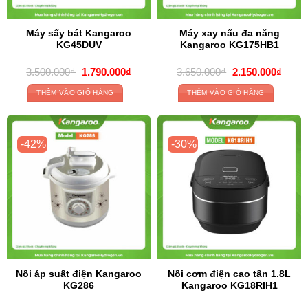
Máy sấy bát Kangaroo
Máy xay nấu đa năng
KG45DUV
Kangaroo KG175HB1
Original
Current
Original
Curre
3.500.000
₫
1.790.000
₫
3.650.000
₫
2.150.000
₫
price
price
price
price
was:
is:
was:
is:
THÊM VÀO GIỎ HÀNG
THÊM VÀO GIỎ HÀNG
3.500.000₫.
1.790.000₫.
3.650.000₫.
2.150
-42%
-30%
Nồi áp suất điện Kangaroo
Nồi cơm điện cao tần 1.8L
KG286
Kangaroo KG18RIH1