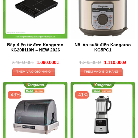
Bếp điện từ đơn Kangaroo
Nồi áp suất điện Kangaroo
KG20IH10N – NEW 2026
KG5PC1
Original
Current
Original
Curre
2.450.000
₫
1.090.000
₫
1.200.000
₫
1.110.000
₫
price
price
price
price
was:
is:
was:
is:
THÊM VÀO GIỎ HÀNG
THÊM VÀO GIỎ HÀNG
2.450.000₫.
1.090.000₫.
1.200.000₫.
1.110
-49%
-41%