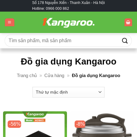
Số 178 Nguyễn Xiển - Thanh Xuân - Hà Nội
Bỏ
Hotline: 0966 000 862
qua
nội
dung
Tìm
kiếm:
Đồ gia dụng Kangaroo
Trang chủ
»
Cửa hàng
»
Đồ gia dụng Kangaroo
-56%
-8%