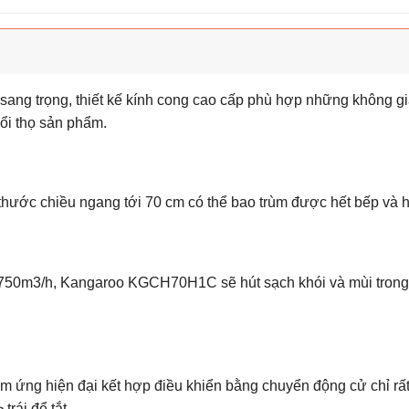
 trọng, thiết kế kính cong cao cấp phù hợp những không gian
uổi thọ sản phẩm.
ớc chiều ngang tới 70 cm có thể bao trùm được hết bếp và h
i 750m3/h, Kangaroo KGCH70H1C sẽ hút sạch khói và mùi trong
ng hiện đại kết hợp điều khiển bằng chuyển động cử chỉ rất t
trái để tắt.