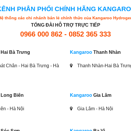
KÊNH PHÂN PHỐI CHÍNH HÃNG KANGAR
Hệ thống các chi nhánh bán lẻ chính thức của Kangaroo Hydroge
TỔNG ĐÀI HỖ TRỢ TRỰC TIẾP
0966 000 862 - 0852 365 333
Hai Bà Trưng
Kangaroo
Thanh Nhàn
át Chân - Hai Bà Trưng - Hà
Thanh Nhàn-Hai Bà Trưn
Long Biên
Kangaroo
Gia Lâm
ên - Hà Nội
Gia Lâm - Hà Nội
Sóc Sơn
Kangaroo
Ba Vì