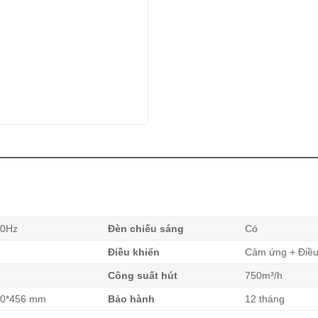
50Hz
Đèn chiếu sáng
Có
Điều khiển
Cảm ứng + Điều
g
Công suất hút
750m³/h
20*456 mm
Bảo hành
12 tháng