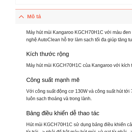
Mô tả
Máy hút mùi Kangaroo KGCH70H1C với màu đen sang
nghệ AutoClean hỗ trợ làm sạch tối đa giúp tăng t
Kích thước rộng
Máy hút mùi KGCH70H1C của Kangaroo với kích thư
Công suất mạnh mẽ
Với công suất động cơ 130W và công suất hút tớ
luôn sạch thoáng và trong lành.
Bảng điều khiển dễ thao tác
Hút mùi KGCH70H1C sử dụng bảng điều khiển cảm ứ
từ trái –> phải để bật máy hút mùi, và gạt từ phải –> 