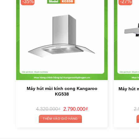
-35%
-27%
Máy hút mùi kính cong Kangaroo
Máy hút 
KG538
Original
Current
4.320.000
₫
2.790.000
₫
2.
price
price
was:
is:
THÊM VÀO GIỎ HÀNG
4.320.000₫.
2.790.000₫.