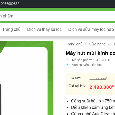
0966000862
Trang chủ
Dịch vụ thay lõi lọc
Dịch vụ sửa máy lọc nướ
Trang chủ
»
Cửa hàng
»
T
Máy hút mùi kính 
Mã sản phẩm:
KGCH70H1C
Vận chuyển:
Liên hệ!
Giá NY:
₫
3.690.000
Giá tại HN:
₫
2.490.000
Công suất hút lớn 750 
Điều khiển cảm ứng kết
Công nghệ AutoClean hỗ 