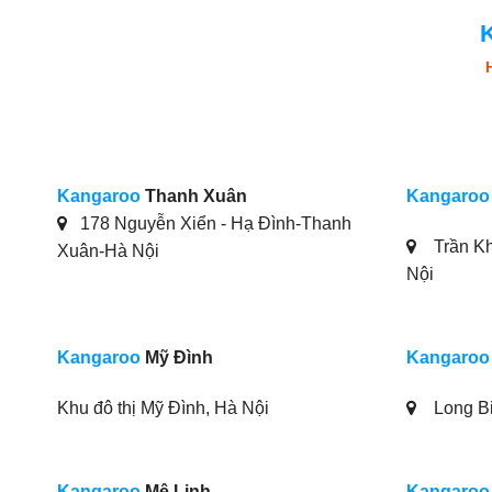
Kangaroo
Thanh Xuân
Kangaroo
178 Nguyễn Xiển - Hạ Đình-Thanh
Trần Kh
Xuân-Hà Nội
Nội
Kangaroo
Mỹ Đình
Kangaroo
Khu đô thị Mỹ Đình, Hà Nội
Long Bi
Kangaroo
Mê Linh
Kangaroo