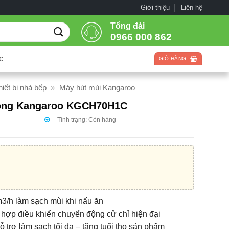
Giới thiệu
Liên hệ
Tổng đài
0966 000 862
c
GIỎ HÀNG
hiết bị nhà bếp
»
Máy hút mùi Kangaroo
cong Kangaroo KGCH70H1C
Tình trạng:
Còn hàng
m3/h làm sạch mùi khi nấu ăn
 hợp điều khiển chuyển động cử chỉ hiện đại
trợ làm sạch tối đa – tăng tuổi thọ sản phẩm