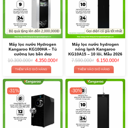
Bộ quà tặng lên đến 2,000,000Đ
Gọi điện có giá tốt nhất
Máy lọc nước Hydrogen
Máy lọc nước hydrogen
Kangaroo KG100HA – Tủ
nóng lạnh Kangaroo
cường lực bền đẹp
KG10A15 – 10 lõi, Mẫu 2026
Original
Current
Original
Curr
10.300.000
₫
4.350.000
₫
7.590.000
₫
6.150.000
₫
price
price
price
price
was:
is:
was:
is:
THÊM VÀO GIỎ HÀNG
THÊM VÀO GIỎ HÀNG
10.300.000₫.
4.350.000₫.
7.590.000₫.
6.15
-31%
-30%