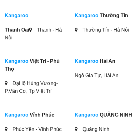
Kangaroo
Kangaroo
Thường Tín
Thanh Oai
Thanh - Hà
Thường Tín - Hà Nội
Nội
Kangaroo
Việt Trì - Phú
Kangaroo
Hải An
Thọ
Ngô Gia Tự, Hải An
Đại lộ Hùng Vương-
P.Vân Cơ, Tp Việt Trì
Kangaroo
Vĩnh Phúc
Kangaroo
QUẢNG NINH
Phúc Yên - Vĩnh Phúc
Quảng Ninh