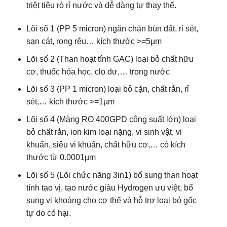
triệt tiêu rò rỉ nước và dễ dàng tự thay thế.
Lõi số 1 (PP 5 micron) ngăn chặn bùn đất, rỉ sét,
sạn cát, rong rêu… kích thước >=5µm
Lõi số 2 (Than hoạt tính GAC) loại bỏ chất hữu
cơ, thuốc hóa học, clo dư,… trong nước
Lõi số 3 (PP 1 micron) loại bỏ cặn, chất rắn, rỉ
sét,… kích thước >=1µm
Lõi số 4 (Màng RO 400GPD công suất lớn) loại
bỏ chất rắn, ion kim loại nặng, vi sinh vật, vi
khuẩn, siêu vi khuẩn, chất hữu cơ,… có kích
thước từ 0.0001µm
Lõi số 5 (Lõi chức năng 3in1) bổ sung than hoạt
tính tạo vị, tạo nước giàu Hydrogen ưu việt, bổ
sung vi khoáng cho cơ thể và hỗ trợ loại bỏ gốc
tự do có hại.