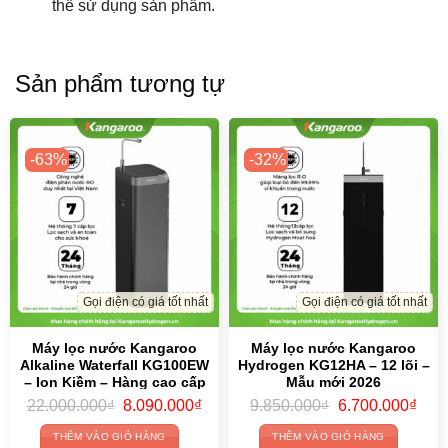
thể sử dụng sản phẩm.
Sản phẩm tương tự
-63%
-32%
Gọi điện có giá tốt nhất
Gọi điện có giá tốt nhất
Máy lọc nước Kangaroo
Máy lọc nước Kangaroo
Alkaline Waterfall KG100EW
Hydrogen KG12HA – 12 lõi –
– Ion Kiềm – Hàng cao cấp
Mẫu mới 2026
2026
Original
Current
Original
Curr
22.000.000
₫
8.090.000
₫
9.850.000
₫
6.700.000
₫
price
price
price
price
was:
is:
was:
is:
THÊM VÀO GIỎ HÀNG
THÊM VÀO GIỎ HÀNG