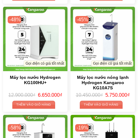
22.000.000₫.
8.090.000₫.
9.850.000₫.
6.70
-48%
-45%
Gọi điện có giá tốt nhất
Gọi điện có giá tốt nhất
Máy lọc nước Hydrogen
Máy lọc nước nóng lạnh
KG100HU+
Hydrogen Kangaroo
KG10A7S
Original
Current
Original
Cur
12.900.000
₫
6.650.000
₫
10.450.000
₫
5.750.000
₫
price
price
price
pric
was:
is:
was:
is:
THÊM VÀO GIỎ HÀNG
THÊM VÀO GIỎ HÀNG
12.900.000₫.
6.650.000₫.
10.450.000₫.
5.7
-58%
-19%