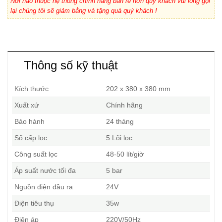
Nơi nào thuộc hệ thống chính hãng bán rẻ hơn quý khách vui lòng gọi
lại chúng tôi sẽ giảm bằng và tặng quà quý khách !
Thông số kỹ thuật
Kích thước
202 x 380 x 380 mm
Xuất xứ
Chính hãng
Bảo hành
24 tháng
Số cấp lọc
5 Lõi lọc
Công suất lọc
48-50 lít/giờ
Áp suất nước tối đa
5 bar
Nguồn điện đầu ra
24V
Điện tiêu thụ
35w
Điện áp
220V/50Hz