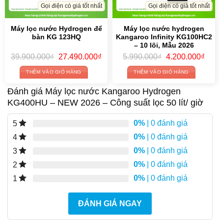
Gọi điện có giá tốt nhất
Gọi điện có giá tốt nhất
Máy lọc nước Hydrogen để
Máy lọc nước hydrogen
bàn KG 123HQ
Kangaroo Infinity KG100HC2
– 10 lõi, Mẫu 2026
Original
Current
Original
Curr
39.900.000
₫
27.490.000
₫
5.990.000
₫
4.200.000
₫
price
price
price
price
was:
is:
was:
is:
THÊM VÀO GIỎ HÀNG
THÊM VÀO GIỎ HÀNG
39.900.000₫.
27.490.000₫.
5.990.000₫.
4.20
Đánh giá Máy lọc nước Kangaroo Hydrogen
KG400HU – NEW 2026 – Công suất lọc 50 lít/ giờ
0%
| 0 đánh giá
5
0%
| 0 đánh giá
4
0%
| 0 đánh giá
3
0%
| 0 đánh giá
2
0%
| 0 đánh giá
1
ĐÁNH GIÁ NGAY