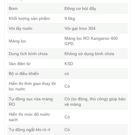
Bơm
Động cơ hút đẩy
Khối lượng sản phẩm
9.5kg
Vòi lấy nước
Vòi gạt Inox 304
Màng lọc RO Kangaroo 400
Màng lọc
GPD
Dung tích bình chứa
Không sử dụng bình chứa
Van điện từ
KSD
Bộ vi điều khiển
có
Hiển thị thời gian thay lõi
Có
lọc nước
Tự động sục rửa màng
Có (tự động, thủ công) giúp bảo
RO
vệ màng
Hiển thị mức độ nước
Có
sạch
Tự động ngắt khi rò rỉ
Có