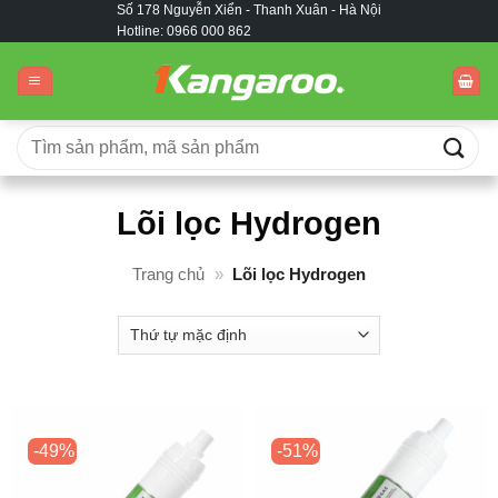
Số 178 Nguyễn Xiển - Thanh Xuân - Hà Nội
Bỏ
Hotline: 0966 000 862
qua
nội
dung
Tìm
kiếm:
Lõi lọc Hydrogen
Trang chủ
»
Lõi lọc Hydrogen
-49%
-51%