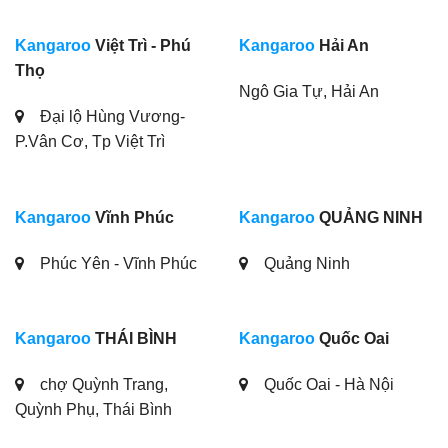
Kangaroo
Việt Trì - Phú
Kangaroo
Hải An
Thọ
Ngô Gia Tự, Hải An
Đại lộ Hùng Vương-
P.Vân Cơ, Tp Việt Trì
Kangaroo
Vĩnh Phúc
Kangaroo
QUẢNG NINH
Phúc Yên - Vĩnh Phúc
Quảng Ninh
Kangaroo
THÁI BÌNH
Kangaroo
Quốc Oai
chợ Quỳnh Trang,
Quốc Oai - Hà Nội
Quỳnh Phụ, Thái Bình