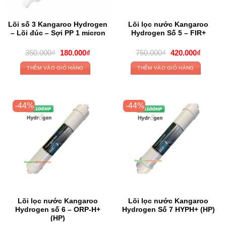
Lõi số 3 Kangaroo Hydrogen
Lõi lọc nước Kangaroo
– Lõi đúc – Sợi PP 1 micron
Hydrogen Số 5 – FIR+
Original
Current
Original
Current
350.000
₫
180.000
₫
750.000
₫
420.000
₫
price
price
price
price
was:
is:
was:
is:
THÊM VÀO GIỎ HÀNG
THÊM VÀO GIỎ HÀNG
350.000₫.
180.000₫.
750.000₫.
420.000
-44%
-44%
Lõi lọc nước Kangaroo
Lõi lọc nước Kangaroo
Hydrogen số 6 – ORP-H+
Hydrogen Số 7 HYPH+ (HP)
(HP)