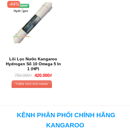
-44%
Lõi Lọc Nước Kangaroo
Hydrogen Số 10 Omega 5 In
1 (HP)
Original
Current
750.000
₫
420.000
₫
price
price
was:
is:
THÊM VÀO GIỎ HÀNG
750.000₫.
420.000₫.
KÊNH PHÂN PHỐI CHÍNH HÃNG
KANGAROO