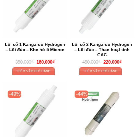
Lõi số 1 Kangaroo Hydrogen
Lõi số 2 Kangaroo Hydrogen
– Lõi đúc – Khe hở 5 Micron
– Lõi đúc – Than hoạt tính
GAC
Original
Current
Original
Current
350.000
₫
180.000
₫
450.000
₫
220.000
₫
price
price
price
price
was:
is:
was:
is:
THÊM VÀO GIỎ HÀNG
THÊM VÀO GIỎ HÀNG
350.000₫.
180.000₫.
450.000₫.
220.000
-49%
-44%