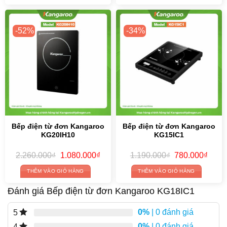
-52%
-34%
Bếp điện từ đơn Kangaroo
Bếp điện từ đơn Kangaroo
KG20IH10
KG15IC1
Original
Current
Original
Curre
2.260.000
₫
1.080.000
₫
1.190.000
₫
780.000
₫
price
price
price
price
was:
is:
was:
is:
THÊM VÀO GIỎ HÀNG
THÊM VÀO GIỎ HÀNG
2.260.000₫.
1.080.000₫.
1.190.000₫.
780.0
Đánh giá Bếp điện từ đơn Kangaroo KG18IC1
0%
| 0 đánh giá
5
0%
| 0 đánh giá
4