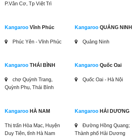
P.Vân Cơ, Tp Việt Trì
Kangaroo
Vĩnh Phúc
Kangaroo
QUẢNG NINH
Phúc Yên - Vĩnh Phúc
Quảng Ninh
Kangaroo
THÁI BÌNH
Kangaroo
Quốc Oai
chợ Quỳnh Trang,
Quốc Oai - Hà Nội
Quỳnh Phụ, Thái Bình
Kangaroo
HÀ NAM
Kangaroo
HẢI DƯƠNG
Thị trấn Hòa Mạc, Huyện
Đường Hồng Quang;
Duy Tiên, tỉnh Hà Nam
Thành phố Hải Dương