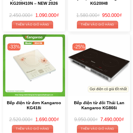
KG20IH10N – NEW 2026
KG20IH8
Original
Current
Original
Curre
2.450.000
₫
1.090.000
₫
1.580.000
₫
950.000
₫
price
price
price
price
was:
is:
was:
is:
THÊM VÀO GIỎ HÀNG
THÊM VÀO GIỎ HÀNG
2.450.000₫.
1.090.000₫.
1.580.000₫.
950.0
-33%
-25%
Gọi điện có giá tốt nhất
Bếp điện từ đơn Kangaroo
Bếp điện từ đôi Thái Lan
KG418i
Kangaroo KG866i
Original
Current
Original
Curr
2.520.000
₫
1.690.000
₫
9.950.000
₫
7.490.000
₫
price
price
price
price
was:
is:
was:
is:
THÊM VÀO GIỎ HÀNG
THÊM VÀO GIỎ HÀNG
2.520.000₫.
1.690.000₫.
9.950.000₫.
7.49