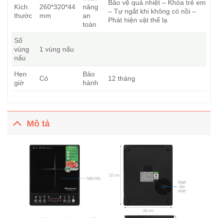
Bảo vệ quá nhiệt – Khóa trẻ em
Kích
260*320*44
năng
– Tự ngắt khi không có nồi –
thước
mm
an
Phát hiện vật thể lạ
toàn
Số
vùng
1 vùng nấu
nấu
Hẹn
Bảo
Có
12 tháng
giờ
hành
Mô tả