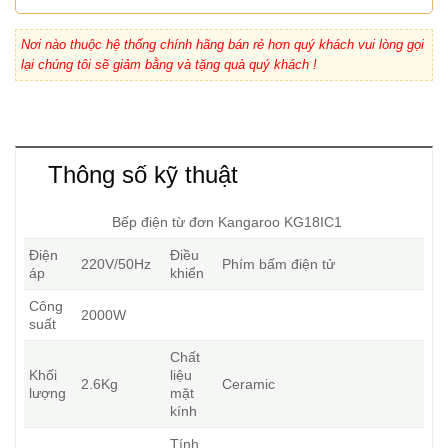
Nơi nào thuộc hệ thống chính hãng bán rẻ hơn quý khách vui lòng gọi
lại chúng tôi sẽ giảm bằng và tặng quà quý khách !
Thông số kỹ thuật
Bếp điện từ đơn Kangaroo KG18IC1
Điện
Điều
220V/50Hz
Phím bấm điện tử
áp
khiển
Công
2000W
suất
Chất
Khối
liệu
2.6Kg
Ceramic
lượng
mặt
kính
Tính