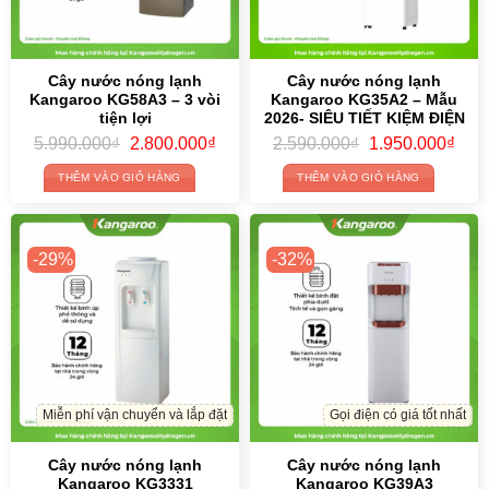
Cây nước nóng lạnh
Cây nước nóng lạnh
Kangaroo KG58A3 – 3 vòi
Kangaroo KG35A2 – Mẫu
tiện lợi
2026- SIÊU TIẾT KIỆM ĐIỆN
Original
Current
Original
Curr
5.990.000
₫
2.800.000
₫
2.590.000
₫
1.950.000
₫
price
price
price
price
was:
is:
was:
is:
THÊM VÀO GIỎ HÀNG
THÊM VÀO GIỎ HÀNG
5.990.000₫.
2.800.000₫.
2.590.000₫.
1.95
-29%
-32%
Miễn phí vận chuyển và lắp đặt
Gọi điện có giá tốt nhất
Cây nước nóng lạnh
Cây nước nóng lạnh
Kangaroo KG3331
Kangaroo KG39A3