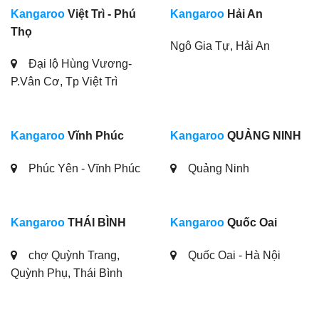
Kangaroo
Việt Trì - Phú
Kangaroo
Hải An
Thọ
Ngô Gia Tự, Hải An
Đại lộ Hùng Vương-
P.Vân Cơ, Tp Việt Trì
Kangaroo
Vĩnh Phúc
Kangaroo
QUẢNG NINH
Phúc Yên - Vĩnh Phúc
Quảng Ninh
Kangaroo
THÁI BÌNH
Kangaroo
Quốc Oai
chợ Quỳnh Trang,
Quốc Oai - Hà Nội
Quỳnh Phụ, Thái Bình