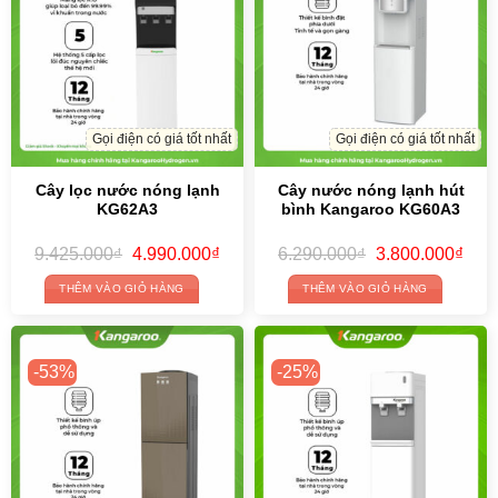
Gọi điện có giá tốt nhất
Gọi điện có giá tốt nhất
Cây lọc nước nóng lạnh
Cây nước nóng lạnh hút
KG62A3
bình Kangaroo KG60A3
Original
Current
Original
Curr
9.425.000
₫
4.990.000
₫
6.290.000
₫
3.800.000
₫
price
price
price
price
was:
is:
was:
is:
THÊM VÀO GIỎ HÀNG
THÊM VÀO GIỎ HÀNG
9.425.000₫.
4.990.000₫.
6.290.000₫.
3.80
-53%
-25%