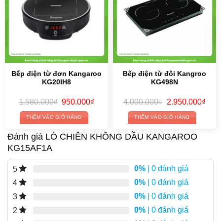
Bếp điện từ đơn Kangaroo
Bếp điện từ đôi Kangroo
KG20IH8
KG498N
Original
Current
Original
Curr
1.580.000
₫
950.000
₫
4.000.000
₫
2.950.000
₫
price
price
price
price
was:
is:
was:
is:
THÊM VÀO GIỎ HÀNG
THÊM VÀO GIỎ HÀNG
1.580.000₫.
950.000₫.
4.000.000₫.
2.95
Đánh giá LÒ CHIÊN KHÔNG DẦU KANGAROO
KG15AF1A
0%
| 0 đánh giá
5
0%
| 0 đánh giá
4
0%
| 0 đánh giá
3
0%
| 0 đánh giá
2