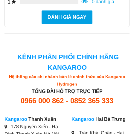
0%
| 0 đánh giá
1
ĐÁNH GIÁ NGAY
KÊNH PHÂN PHỐI CHÍNH HÃNG
KANGAROO
Hệ thống các chi nhánh bán lẻ chính thức của Kangaroo
Hydrogen
TỔNG ĐÀI HỖ TRỢ TRỰC TIẾP
0966 000 862 - 0852 365 333
Kangaroo
Thanh Xuân
Kangaroo
Hai Bà Trưng
178 Nguyễn Xiển - Hạ
Trần Khát Chân - Hai