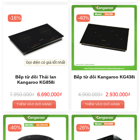
-16%
-40%
Gọi điện có giá tốt nhất
Bếp từ đôi Thái lan
Bếp từ đôi Kangaroo KG438i
Kangaroo KG858i
Original
Current
Original
Curr
7.950.000
₫
6.690.000
₫
4.900.000
₫
2.930.000
₫
price
price
price
price
was:
is:
was:
is:
THÊM VÀO GIỎ HÀNG
THÊM VÀO GIỎ HÀNG
7.950.000₫.
6.690.000₫.
4.900.000₫.
2.93
-40%
-26%