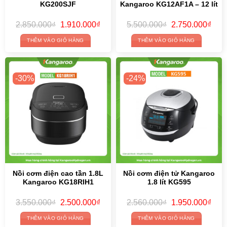
KG200SJF
Kangaroo KG12AF1A – 12 lít
Original
Current
Original
Curr
2.850.000
₫
1.910.000
₫
5.500.000
₫
2.750.000
₫
price
price
price
price
was:
is:
was:
is:
THÊM VÀO GIỎ HÀNG
THÊM VÀO GIỎ HÀNG
2.850.000₫.
1.910.000₫.
5.500.000₫.
2.75
-30%
-24%
Nồi cơm điện cao tần 1.8L
Nồi cơm điện tử Kangaroo
Kangaroo KG18RIH1
1.8 lít KG595
Original
Current
Original
Curr
3.550.000
₫
2.500.000
₫
2.560.000
₫
1.950.000
₫
price
price
price
price
was:
is:
was:
is:
THÊM VÀO GIỎ HÀNG
THÊM VÀO GIỎ HÀNG
3.550.000₫.
2.500.000₫.
2.560.000₫.
1.95