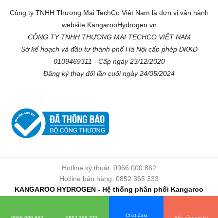
Công ty TNHH Thương Mại TechCo Việt Nam là đơn vị vận hành
website KangarooHydrogen.vn
CÔNG TY TNHH THƯƠNG MẠI TECHCO VIỆT NAM
Sở kế hoạch và đầu tư thành phố Hà Nội cấp phép ĐKKD
0109469311 - Cấp ngày 23/12/2020
Đăng ký thay đổi lần cuối ngày 24/05/2024
Hotline kỹ thuật: 0966 000 862
Hotline bán hàng: 0852 365 333
KANGAROO HYDROGEN - Hệ thống phân phối Kangaroo
chính hãng
Copyright © 2026 - kangaroohydrogen.vn
Chat Zalo
0966 000 862
0852 365 333
Yêu cầu gọi lại