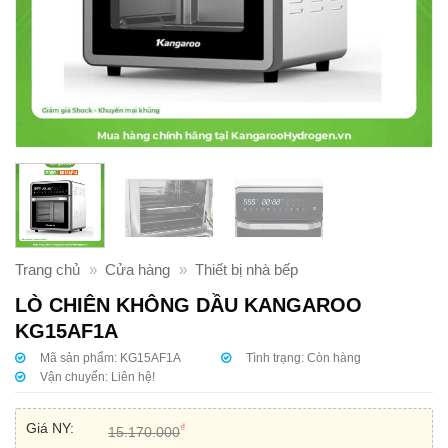
Trang chủ
»
Cửa hàng
»
Thiết bị nhà bếp
LÒ CHIÊN KHÔNG DẦU KANGAROO
KG15AF1A
Mã sản phẩm:
KG15AF1A
Tình trạng:
Còn hàng
Vận chuyển:
Liên hệ!
Giá NY:
₫
15.170.000