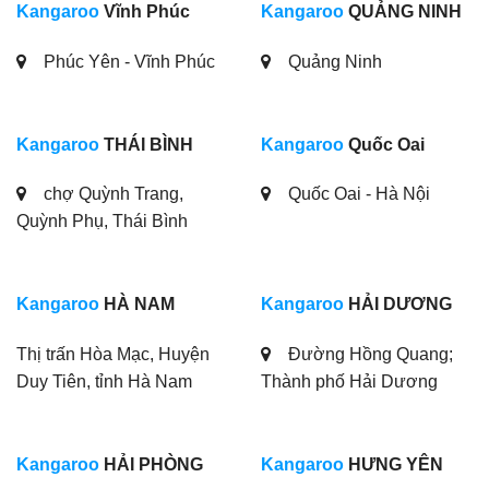
Kangaroo
Vĩnh Phúc
Kangaroo
QUẢNG NINH
Phúc Yên - Vĩnh Phúc
Quảng Ninh
Kangaroo
THÁI BÌNH
Kangaroo
Quốc Oai
chợ Quỳnh Trang,
Quốc Oai - Hà Nội
Quỳnh Phụ, Thái Bình
Kangaroo
HÀ NAM
Kangaroo
HẢI DƯƠNG
Thị trấn Hòa Mạc, Huyện
Đường Hồng Quang;
Duy Tiên, tỉnh Hà Nam
Thành phố Hải Dương
Kangaroo
HẢI PHÒNG
Kangaroo
HƯNG YÊN