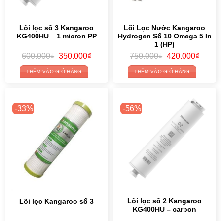
Lõi lọc số 3 Kangaroo
Lõi Lọc Nước Kangaroo
KG400HU – 1 micron PP
Hydrogen Số 10 Omega 5 In
1 (HP)
Original
Current
Original
Curren
600.000
₫
350.000
₫
750.000
₫
420.000
₫
price
price
price
price
was:
is:
was:
is:
THÊM VÀO GIỎ HÀNG
THÊM VÀO GIỎ HÀNG
600.000₫.
350.000₫.
750.000₫.
420.00
-33%
-56%
Lõi lọc số 2 Kangaroo
Lõi lọc Kangaroo số 3
KG400HU – carbon