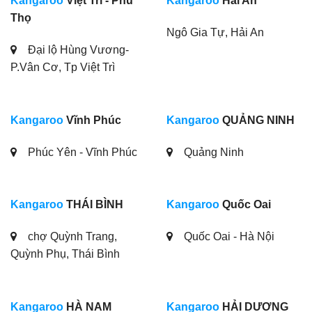
Kangaroo
Việt Trì - Phú
Kangaroo
Hải An
Thọ
Ngô Gia Tự, Hải An
Đại lộ Hùng Vương-
P.Vân Cơ, Tp Việt Trì
Kangaroo
Vĩnh Phúc
Kangaroo
QUẢNG NINH
Phúc Yên - Vĩnh Phúc
Quảng Ninh
Kangaroo
THÁI BÌNH
Kangaroo
Quốc Oai
chợ Quỳnh Trang,
Quốc Oai - Hà Nội
Quỳnh Phụ, Thái Bình
Kangaroo
HÀ NAM
Kangaroo
HẢI DƯƠNG