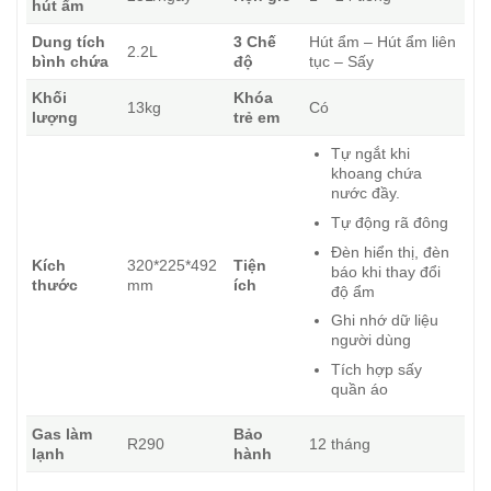
hút ẩm
Dung tích
3 Chế
Hút ẩm – Hút ẩm liên
2.2L
bình chứa
độ
tục – Sấy
Khối
Khóa
13kg
Có
lượng
trẻ em
Tự ngắt khi
khoang chứa
nước đầy.
Tự động rã đông
Đèn hiển thị, đèn
Kích
320*225*492
Tiện
báo khi thay đổi
thước
mm
ích
độ ẩm
Ghi nhớ dữ liệu
người dùng
Tích hợp sấy
quần áo
Gas làm
Bảo
R290
12 tháng
lạnh
hành