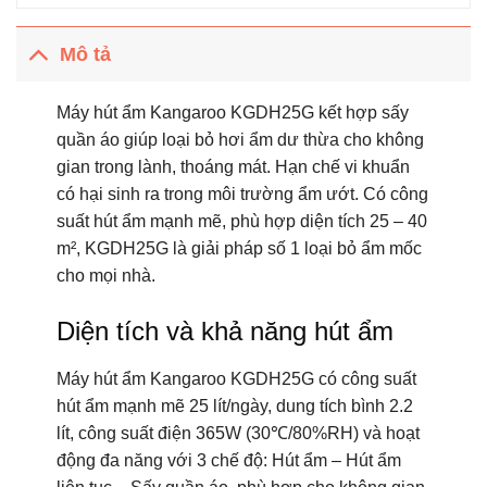
Mô tả
Máy hút ẩm Kangaroo KGDH25G kết hợp sấy
quần áo giúp loại bỏ hơi ẩm dư thừa cho không
gian trong lành, thoáng mát. Hạn chế vi khuẩn
có hại sinh ra trong môi trường ẩm ướt. Có công
suất hút ẩm mạnh mẽ, phù hợp diện tích 25 – 40
m², KGDH25G là giải pháp số 1 loại bỏ ẩm mốc
cho mọi nhà.
Diện tích và khả năng hút ẩm
Máy hút ẩm Kangaroo KGDH25G có công suất
hút ẩm mạnh mẽ 25 lít/ngày, dung tích bình 2.2
lít, công suất điện 365W (30℃/80%RH) và hoạt
động đa năng với 3 chế độ: Hút ẩm – Hút ẩm