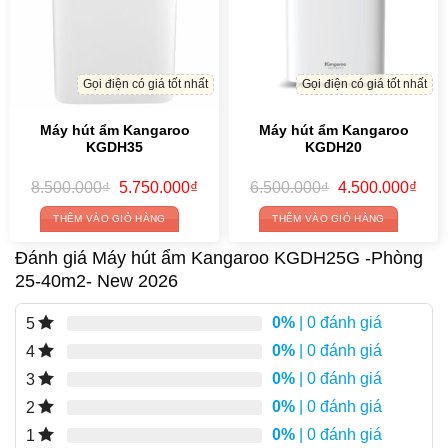
Gọi điện có giá tốt nhất
Gọi điện có giá tốt nhất
Máy hút ẩm Kangaroo
Máy hút ẩm Kangaroo
KGDH35
KGDH20
Original
Current
Original
Curr
8.500.000
₫
5.750.000
₫
6.500.000
₫
4.500.000
₫
price
price
price
price
was:
is:
was:
is:
THÊM VÀO GIỎ HÀNG
THÊM VÀO GIỎ HÀNG
8.500.000₫.
5.750.000₫.
6.500.000₫.
4.50
Đánh giá Máy hút ẩm Kangaroo KGDH25G -Phòng
25-40m2- New 2026
0%
| 0 đánh giá
5
0%
| 0 đánh giá
4
0%
| 0 đánh giá
3
0%
| 0 đánh giá
2
0%
| 0 đánh giá
1