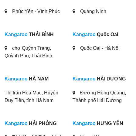
Phúc Yên - Vĩnh Phúc
Quảng Ninh
Kangaroo
THÁI BÌNH
Kangaroo
Quốc Oai
chợ Quỳnh Trang,
Quốc Oai - Hà Nội
Quỳnh Phụ, Thái Bình
Kangaroo
HÀ NAM
Kangaroo
HẢI DƯƠNG
Thị trấn Hòa Mạc, Huyện
Đường Hồng Quang;
Duy Tiên, tỉnh Hà Nam
Thành phố Hải Dương
Kangaroo
HẢI PHÒNG
Kangaroo
HƯNG YÊN