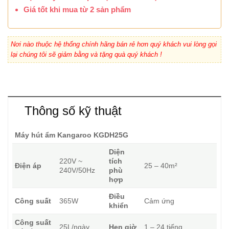
Giá tốt khi mua từ 2 sản phẩm
Nơi nào thuộc hệ thống chính hãng bán rẻ hơn quý khách vui lòng gọi
lại chúng tôi sẽ giảm bằng và tặng quà quý khách !
Thông số kỹ thuật
Máy hút ẩm Kangaroo KGDH25G
Diện
220V ~
tích
Điện áp
25 – 40m²
240V/50Hz
phù
hợp
Điều
Công suất
365W
Cảm ứng
khiển
Công suất
25L/ngày
Hẹn giờ
1 – 24 tiếng