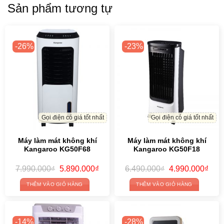
Sản phẩm tương tự
-26%
-23%
Gọi điện có giá tốt nhất
Gọi điện có giá tốt nhất
Máy làm mát không khí
Máy làm mát không khí
Kangaroo KG50F68
Kangaroo KG50F18
Original
Current
Original
Curr
7.990.000
₫
5.890.000
₫
6.490.000
₫
4.990.000
₫
price
price
price
price
was:
is:
was:
is:
THÊM VÀO GIỎ HÀNG
THÊM VÀO GIỎ HÀNG
7.990.000₫.
5.890.000₫.
6.490.000₫.
4.99
-14%
-28%