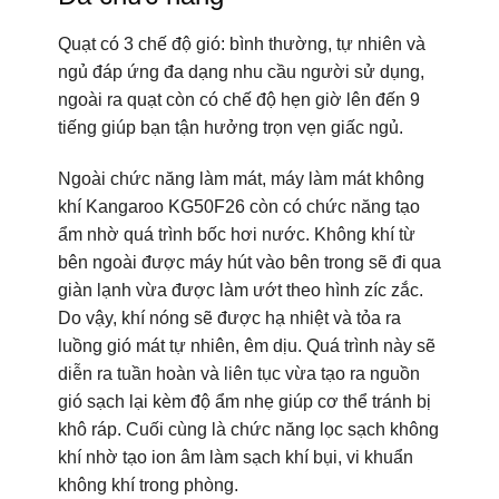
Quạt có 3 chế độ gió: bình thường, tự nhiên và
ngủ đáp ứng đa dạng nhu cầu người sử dụng,
ngoài ra quạt còn có chế độ hẹn giờ lên đến 9
tiếng giúp bạn tận hưởng trọn vẹn giấc ngủ.
Ngoài chức năng làm mát, máy làm mát không
khí Kangaroo KG50F26 còn có chức năng tạo
ẩm nhờ quá trình bốc hơi nước. Không khí từ
bên ngoài được máy hút vào bên trong sẽ đi qua
giàn lạnh vừa được làm ướt theo hình zíc zắc.
Do vậy, khí nóng sẽ được hạ nhiệt và tỏa ra
luồng gió mát tự nhiên, êm dịu. Quá trình này sẽ
diễn ra tuần hoàn và liên tục vừa tạo ra nguồn
gió sạch lại kèm độ ẩm nhẹ giúp cơ thể tránh bị
khô ráp. Cuối cùng là chức năng lọc sạch không
khí nhờ tạo ion âm làm sạch khí bụi, vi khuẩn
không khí trong phòng.