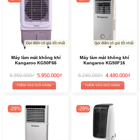
Gọi điện có giá tốt nhất
Gọi điện có giá tốt nhất
Máy làm mát không khí
Máy làm mát không khí
Kangaroo KG50F66
Kangaroo KG50F16
Original
Current
Original
Curr
6.950.000
₫
5.950.000
₫
6.240.000
₫
4.480.000
₫
price
price
price
price
was:
is:
was:
is:
THÊM VÀO GIỎ HÀNG
THÊM VÀO GIỎ HÀNG
6.950.000₫.
5.950.000₫.
6.240.000₫.
4.48
-29%
-29%