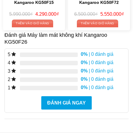
Kangaroo KG50F15
Kangaroo KG50F72
Original
Current
Original
Curr
5.990.000
₫
4.290.000
₫
6.500.000
₫
5.550.000
₫
price
price
price
price
was:
is:
was:
is:
THÊM VÀO GIỎ HÀNG
THÊM VÀO GIỎ HÀNG
5.990.000₫.
4.290.000₫.
6.500.000₫.
5.55
Đánh giá Máy làm mát không khí Kangaroo
KG50F26
0%
| 0 đánh giá
5
0%
| 0 đánh giá
4
0%
| 0 đánh giá
3
0%
| 0 đánh giá
2
0%
| 0 đánh giá
1
ĐÁNH GIÁ NGAY