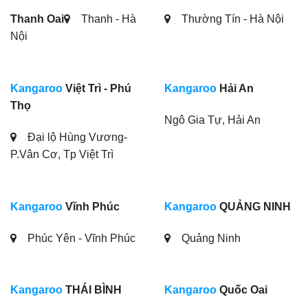
Thanh Oai
Thanh - Hà
Thường Tín - Hà Nội
Nội
Kangaroo
Việt Trì - Phú
Kangaroo
Hải An
Thọ
Ngô Gia Tự, Hải An
Đại lộ Hùng Vương-
P.Vân Cơ, Tp Việt Trì
Kangaroo
Vĩnh Phúc
Kangaroo
QUẢNG NINH
Phúc Yên - Vĩnh Phúc
Quảng Ninh
Kangaroo
THÁI BÌNH
Kangaroo
Quốc Oai