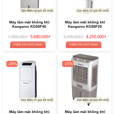
Gọi điện có giá tốt nhất
Gọi điện có giá tốt nhất
Máy làm mát không khí
Máy làm mát không khí
Kangaroo KG50F40
Kangaroo KG50F20
Original
Current
Original
Curr
7.990.000
₫
5.690.000
₫
5.990.000
₫
4.250.000
₫
price
price
price
price
was:
is:
was:
is:
THÊM VÀO GIỎ HÀNG
THÊM VÀO GIỎ HÀNG
7.990.000₫.
5.690.000₫.
5.990.000₫.
4.25
-28%
-15%
Gọi điện có giá tốt nhất
Gọi điện có giá tốt nhất
Máy làm mát không khí
Máy làm mát không khí