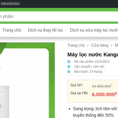
0966000862
Trang chủ
Dịch vụ thay lõi lọc
Dịch vụ sửa máy lọc nướ
Trang chủ
»
Cửa hàng
»
M
Máy lọc nước Kang
Mã sản phẩm:
KG100EO
Vận chuyển:
Liên hệ!
Bảo hành:
24 tháng
Giá NY:
₫
14.900.000
Giá tại HN:
₫
6.050.000
Sang trọng, lịch lãm vớ
truyền thống đến 50%