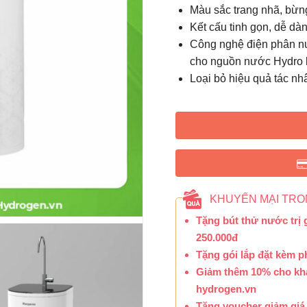
Màu sắc trang nhã, bừn
Kết cấu tinh gọn, dễ dà
Công nghệ điện phân nư
cho nguồn nước Hydro k
Loại bỏ hiệu quả tác nh
KHUYẾN MẠI TRO
Tặng bút thử nước trị g
250.000đ
Tặng gói lắp đặt kèm ph
Giảm thêm 10% cho khá
hydrogen.vn
Tặng voucher giảm giá