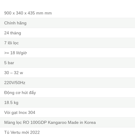
900 x 340 x 435 mm mm
Chính hãng
24 tháng
7 lõi lọc
>= 18 lít/giờ
5 bar
30 – 32 w
220V/50Hz
Động cơ hút đẩy
18.5 kg
Vòi gạt Inox 304
Màng lọc RO 100GDP Kangaroo Made in Korea
Tủ Vertu mới 2022