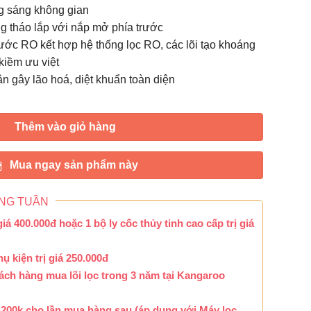
g sáng không gian
ng tháo lắp với nắp mở phía trước
ớc RO kết hợp hệ thống lọc RO, các lõi tạo khoáng
iềm ưu việt
ân gây lão hoá, diệt khuẩn toàn diện
Thêm vào giỏ hàng
Mua ngay sản phẩm này
NG TUẦN
iá 400.000đ hoặc 1 bộ ly cốc thủy tinh cao cấp trị giá
ụ kiện trị giá 250.000đ
ch hàng mua lõi lọc trong 3 năm tại Kangaroo
 200k cho lần mua hàng sau (áp dụng với Máy lọc