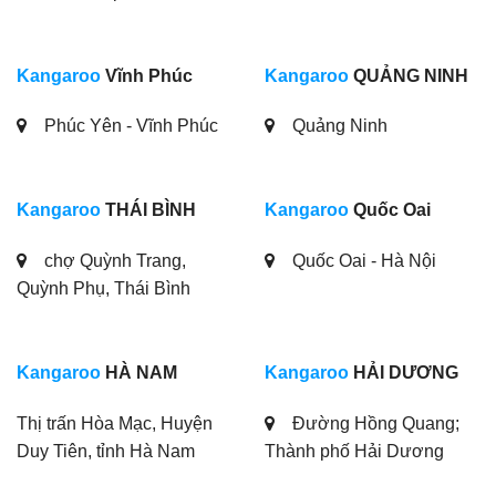
Kangaroo
Vĩnh Phúc
Kangaroo
QUẢNG NINH
Phúc Yên - Vĩnh Phúc
Quảng Ninh
Kangaroo
THÁI BÌNH
Kangaroo
Quốc Oai
chợ Quỳnh Trang,
Quốc Oai - Hà Nội
Quỳnh Phụ, Thái Bình
Kangaroo
HÀ NAM
Kangaroo
HẢI DƯƠNG
Thị trấn Hòa Mạc, Huyện
Đường Hồng Quang;
Duy Tiên, tỉnh Hà Nam
Thành phố Hải Dương