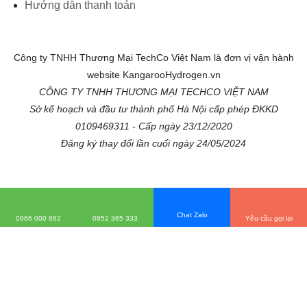
Hướng dẫn thanh toán
Công ty TNHH Thương Mại TechCo Việt Nam là đơn vị vận hành
website KangarooHydrogen.vn
CÔNG TY TNHH THƯƠNG MẠI TECHCO VIỆT NAM
Sở kế hoạch và đầu tư thành phố Hà Nội cấp phép ĐKKD
0109469311 - Cấp ngày 23/12/2020
Đăng ký thay đổi lần cuối ngày 24/05/2024
Chat Zalo
0966 000 862
0852 365 333
Yêu cầu gọi lại
Hotline kỹ thuật: 0966 000 862
Hotline bán hàng: 0852 365 333
KANGAROO HYDROGEN - Hệ thống phân phối Kangaroo