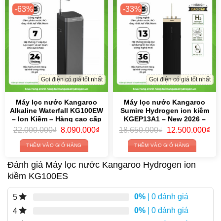
-63%
-33%
Gọi điện có giá tốt nhất
Gọi điện có giá tốt nhất
Máy lọc nước Kangaroo
Máy lọc nước Kangaroo
Alkaline Waterfall KG100EW
Sumire Hydrogen ion kiềm
– Ion Kiềm – Hàng cao cấp
KGEP13A1 – New 2026 –
2026
HÀNG CAO CẤP
Original
Current
Original
Cur
22.000.000
₫
8.090.000
₫
18.650.000
₫
12.500.000
₫
price
price
price
pri
was:
is:
was:
is:
THÊM VÀO GIỎ HÀNG
THÊM VÀO GIỎ HÀNG
22.000.000₫.
8.090.000₫.
18.650.000₫.
12.
Đánh giá Máy lọc nước Kangaroo Hydrogen ion
kiềm KG100ES
0%
| 0 đánh giá
5
0%
| 0 đánh giá
4