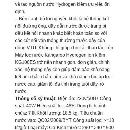
và tạo nguồn nước Hydrogen kiềm ưu việt, ổn
định.
– Bên cạnh bộ lõi nguyên khối là hệ thống kết
nối đường ống, dây dẫn nước được trang bị
đầu kết nối nhanh khác biệt hoàn toàn so với
các cút nối vặn thông thường trước đây của
dòng VTU. Không chỉ giúp cho các thao tác trên
Máy lọc nước Kangaroo Hydrogen ion kiềm
KG100ES trở nên nhanh gọn, đơn giản, chính
xác, hệ thống này còn giúp đảm bảo khả năng
kết nối chắc chắn, bền và khả năng chịu áp lực
nước cao, giảm tối đa tình trạng tuột dây, rò
nước.
Thông số kỹ thuật:
Điện áp: 220v/50Hz Công
suất: 40W Hiệu suất lọc: 48% Dung tích bình
chứa: 7 lít Khối lượng: 18,5 kg. Tiêu chuẩn
nước vào: QC02/2009/BYT Công suất lọc: >=18
lít/giờ Loại máy: Cơ Kích thước: 290 * 340 * 900