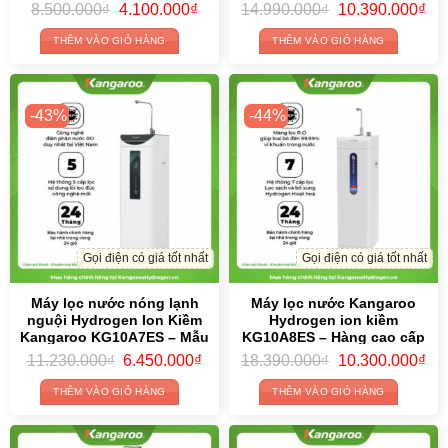
Original
Current
Original
Cur
8.500.000
₫
4.100.000
₫
14.990.000
₫
10.390.000
₫
price
price
price
pri
was:
is:
was:
is:
THÊM VÀO GIỎ HÀNG
THÊM VÀO GIỎ HÀNG
8.500.000₫.
4.100.000₫.
14.990.000₫.
10.
-43%
-44%
Gọi điện có giá tốt nhất
Gọi điện có giá tốt nhất
Máy lọc nước nóng lạnh
Máy lọc nước Kangaroo
nguội Hydrogen Ion Kiềm
Hydrogen ion kiềm
Kangaroo KG10A7ES – Mẫu
KG10A8ES – Hàng cao cấp
2024
2024
Original
Current
Original
Cur
11.230.000
₫
6.450.000
₫
18.390.000
₫
10.300.000
₫
price
price
price
pri
was:
is:
was:
is:
THÊM VÀO GIỎ HÀNG
THÊM VÀO GIỎ HÀNG
11.230.000₫.
6.450.000₫.
18.390.000₫.
10.