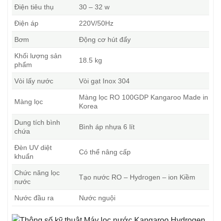
Điện tiêu thụ
30 – 32 w
Điện áp
220V/50Hz
Bơm
Động cơ hút đẩy
Khối lượng sản
18.5 kg
phẩm
Vòi lấy nước
Vòi gạt Inox 304
Màng lọc RO 100GDP Kangaroo Made in
Màng lọc
Korea
Dung tích bình
Bình áp nhựa 6 lít
chứa
Đèn UV diệt
Có thể nâng cấp
khuẩn
Chức năng lọc
Tạo nước RO – Hydrogen – ion Kiềm
nước
Nước đầu ra
Nước nguội