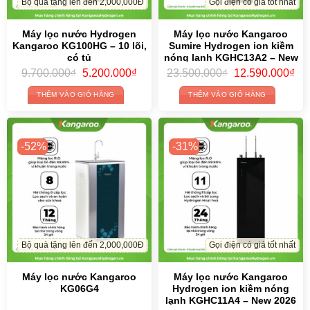
Bộ quà tặng lên đến 2,000,000Đ
Gọi điện có giá tốt nhất
Máy lọc nước Hydrogen
Máy lọc nước Kangaroo
Kangaroo KG100HG – 10 lõi,
Sumire Hydrogen ion kiềm
có tủ
nóng lạnh KGHC13A2 – New
2026- HÀNG CAO CẤP
Original
Current
Original
Cur
9.700.000
₫
5.200.000
₫
23.500.000
₫
12.590.000
₫
price
price
price
pri
was:
is:
was:
is:
THÊM VÀO GIỎ HÀNG
THÊM VÀO GIỎ HÀNG
9.700.000₫.
5.200.000₫.
23.500.000₫.
12.
-52%
-31%
Bộ quà tặng lên đến 2,000,000Đ
Gọi điện có giá tốt nhất
Máy lọc nước Kangaroo
Máy lọc nước Kangaroo
KG06G4
Hydrogen ion kiềm nóng
lạnh KGHC11A4 – New 2026