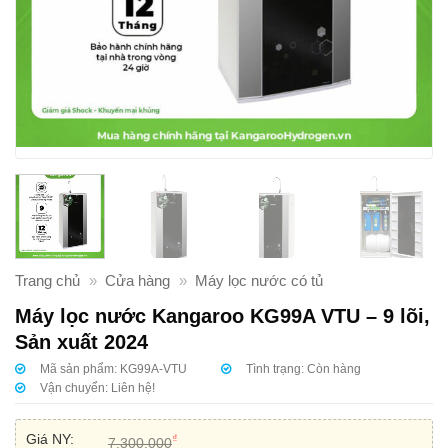
Trang chủ
»
Cửa hàng
»
Máy lọc nước có tủ
Máy lọc nước Kangaroo KG99A VTU – 9 lõi,
Sản xuất 2024
Mã sản phẩm:
KG99A-VTU
Tình trạng:
Còn hàng
Vận chuyển:
Liên hệ!
Giá NY:
₫
7.300.000