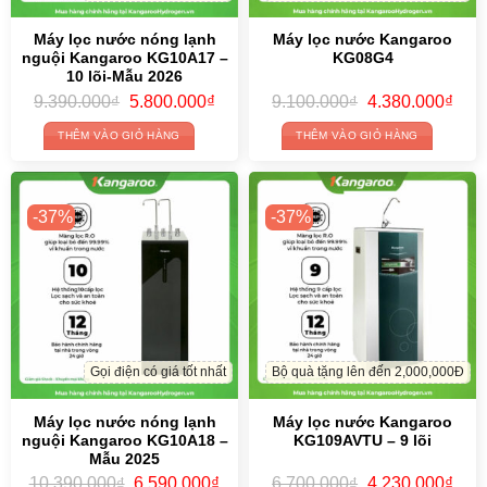
Máy lọc nước nóng lạnh
Máy lọc nước Kangaroo
nguội Kangaroo KG10A17 –
KG08G4
10 lõi-Mẫu 2026
Original
Current
Original
Curr
9.390.000
₫
5.800.000
₫
9.100.000
₫
4.380.000
₫
price
price
price
price
was:
is:
was:
is:
THÊM VÀO GIỎ HÀNG
THÊM VÀO GIỎ HÀNG
9.390.000₫.
5.800.000₫.
9.100.000₫.
4.38
-37%
-37%
Gọi điện có giá tốt nhất
Bộ quà tặng lên đến 2,000,000Đ
Máy lọc nước nóng lạnh
Máy lọc nước Kangaroo
nguội Kangaroo KG10A18 –
KG109AVTU – 9 lõi
Mẫu 2025
Original
Current
Original
Curr
10.390.000
₫
6.590.000
₫
6.700.000
₫
4.230.000
₫