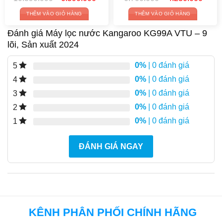
price
price
price
price
was:
is:
was:
is:
THÊM VÀO GIỎ HÀNG
THÊM VÀO GIỎ HÀNG
10.390.000₫.
6.590.000₫.
6.700.000₫.
4.23
Đánh giá Máy lọc nước Kangaroo KG99A VTU – 9
lõi, Sản xuất 2024
0%
| 0 đánh giá
5
0%
| 0 đánh giá
4
0%
| 0 đánh giá
3
0%
| 0 đánh giá
2
0%
| 0 đánh giá
1
ĐÁNH GIÁ NGAY
KÊNH PHÂN PHỐI CHÍNH HÃNG