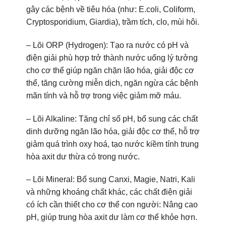
gây các bệnh về tiêu hóa (như: E.coli, Coliform,
Cryptosporidium, Giardia), trầm tích, clo, mùi hôi.
– Lõi ORP (Hydrogen): Tạo ra nước có pH và
điện giải phù hợp trở thành nước uống lý tưởng
cho cơ thể giúp ngăn chặn lão hóa, giải độc cơ
thể, tăng cường miễn dịch, ngăn ngừa các bệnh
mãn tính và hỗ trợ trong việc giảm mỡ máu.
– Lõi Alkaline: Tăng chỉ số pH, bổ sung các chất
dinh dưỡng ngăn lão hóa, giải độc cơ thể, hỗ trợ
giảm quá trình oxy hoá, tạo nước kiềm tính trung
hòa axit dư thừa có trong nước.
– Lõi Mineral: Bổ sung Canxi, Magie, Natri, Kali
và những khoáng chất khác, các chất điện giải
có ích cần thiết cho cơ thể con người: Nâng cao
pH, giúp trung hòa axit dư làm cơ thể khỏe hơn.