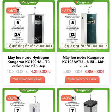
-58%
-34%
Bộ quà tặng lên đến 2,000,000Đ
Bộ quà tặng lên đến 2,000,000Đ
Máy lọc nước Hydrogen
Máy lọc nước Kangaroo
Kangaroo KG100HA – Tủ
KG108AVTU – 8 lõi – Mới
cường lực bền đẹp
2024
Original
Current
Original
Curr
10.300.000
₫
4.350.000
₫
5.800.000
₫
3.850.000
₫
price
price
price
price
was:
is:
was:
is:
THÊM VÀO GIỎ HÀNG
THÊM VÀO GIỎ HÀNG
10.300.000₫.
4.350.000₫.
5.800.000₫.
3.85
-31%
-43%