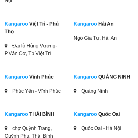
Nội
Kangaroo
Việt Trì - Phú
Kangaroo
Hải An
Thọ
Ngô Gia Tự, Hải An
Đại lộ Hùng Vương-
P.Vân Cơ, Tp Việt Trì
Kangaroo
Vĩnh Phúc
Kangaroo
QUẢNG NINH
Phúc Yên - Vĩnh Phúc
Quảng Ninh
Kangaroo
THÁI BÌNH
Kangaroo
Quốc Oai
chợ Quỳnh Trang,
Quốc Oai - Hà Nội
Quỳnh Phụ, Thái Bình