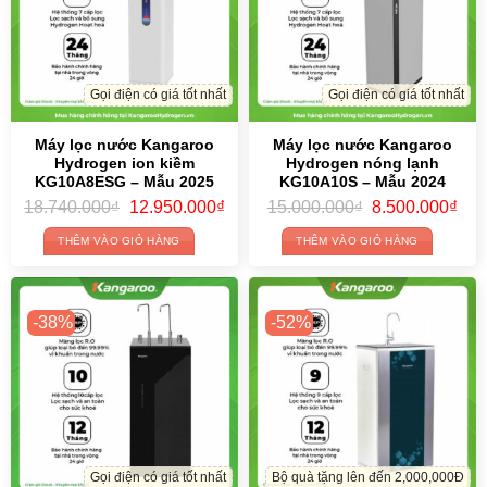
Gọi điện có giá tốt nhất
Gọi điện có giá tốt nhất
Máy lọc nước Kangaroo
Máy lọc nước Kangaroo
Hydrogen ion kiềm
Hydrogen nóng lạnh
KG10A8ESG – Mẫu 2025
KG10A10S – Mẫu 2024
Original
Current
Original
Cur
18.740.000
₫
12.950.000
₫
15.000.000
₫
8.500.000
₫
price
price
price
pric
was:
is:
was:
is:
THÊM VÀO GIỎ HÀNG
THÊM VÀO GIỎ HÀNG
18.740.000₫.
12.950.000₫.
15.000.000₫.
8.5
-38%
-52%
Gọi điện có giá tốt nhất
Bộ quà tặng lên đến 2,000,000Đ