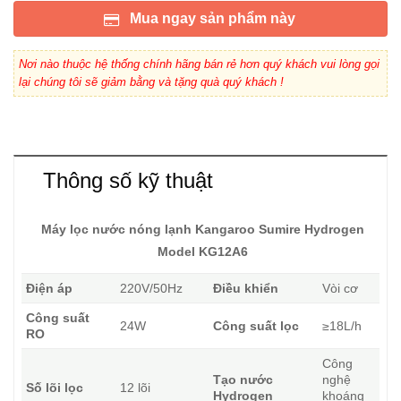
Mua ngay sản phẩm này
Nơi nào thuộc hệ thống chính hãng bán rẻ hơn quý khách vui lòng gọi
lại chúng tôi sẽ giảm bằng và tặng quà quý khách !
Thông số kỹ thuật
Máy lọc nước nóng lạnh Kangaroo
Sumire Hydrogen
Model KG12A6
Điện áp
220V/50Hz
Điều khiển
Vòi cơ
Công suất
24W
Công suất lọc
≥18L/h
RO
Công
Tạo nước
nghệ
Số lõi lọc
12 lõi
Hydrogen
khoáng