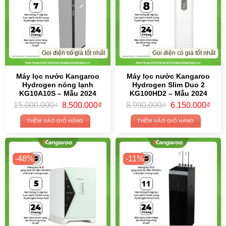
Gọi điện có giá tốt nhất
Gọi điện có giá tốt nhất
Máy lọc nước Kangaroo
Máy lọc nước Kangaroo
Hydrogen nóng lạnh
Hydrogen Slim Duo 2
KG10A10S – Mẫu 2024
KG100HD2 – Mẫu 2024
Original
Current
Original
Curr
15.000.000
₫
8.500.000
₫
8.990.000
₫
6.150.000
₫
price
price
price
price
was:
is:
was:
is:
THÊM VÀO GIỎ HÀNG
THÊM VÀO GIỎ HÀNG
15.000.000₫.
8.500.000₫.
8.990.000₫.
6.15
-48%
-11%