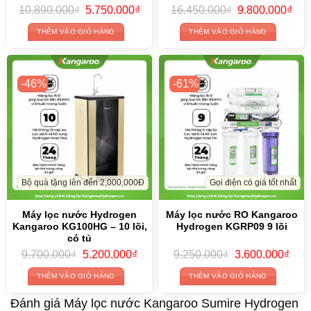
Original
Current
Original
Cur
10.890.000
₫
5.750.000
₫
16.450.000
₫
9.800.000
₫
price
price
price
pric
was:
is:
was:
is:
THÊM VÀO GIỎ HÀNG
THÊM VÀO GIỎ HÀNG
10.890.000₫.
5.750.000₫.
16.450.000₫.
9.8
-46%
-61%
Bộ quà tặng lên đến 2,000,000Đ
Gọi điện có giá tốt nhất
Máy lọc nước Hydrogen
Máy lọc nước RO Kangaroo
Kangaroo KG100HG – 10 lõi,
Hydrogen KGRP09 9 lõi
có tủ
Original
Current
Original
Curr
9.700.000
₫
5.200.000
₫
9.250.000
₫
3.600.000
₫
price
price
price
price
was:
is:
was:
is:
THÊM VÀO GIỎ HÀNG
THÊM VÀO GIỎ HÀNG
9.700.000₫.
5.200.000₫.
9.250.000₫.
3.60
Đánh giá Máy lọc nước Kangaroo Sumire Hydrogen