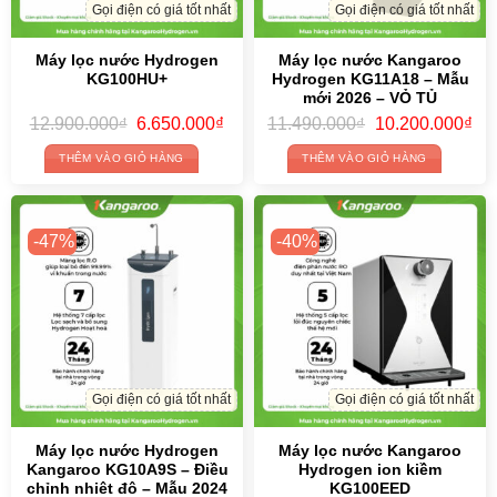
Gọi điện có giá tốt nhất
Gọi điện có giá tốt nhất
Máy lọc nước Hydrogen
Máy lọc nước Kangaroo
KG100HU+
Hydrogen KG11A18 – Mẫu
mới 2026 – VỎ TỦ
ALUMINUM SIÊU BỀN ĐẸP
Original
Current
Original
Cur
12.900.000
₫
6.650.000
₫
11.490.000
₫
10.200.000
₫
price
price
price
pri
was:
is:
was:
is:
THÊM VÀO GIỎ HÀNG
THÊM VÀO GIỎ HÀNG
12.900.000₫.
6.650.000₫.
11.490.000₫.
10.
-47%
-40%
Gọi điện có giá tốt nhất
Gọi điện có giá tốt nhất
Máy lọc nước Hydrogen
Máy lọc nước Kangaroo
Kangaroo KG10A9S – Điều
Hydrogen ion kiềm
chỉnh nhiệt độ – Mẫu 2024
KG100EED