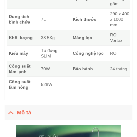
gốm
290 x 400
Dung tích
7L
Kích thước
x 1000
bình chứa
mm
RO
Khối lượng
33.5Kg
Màng lọc
Vortex
Tủ đứng
Kiểu máy
Công nghệ lọc
RO
SLIM
Công suất
70W
Bảo hành
24 tháng
làm lạnh
Công suất
528W
làm nóng
Mô tả