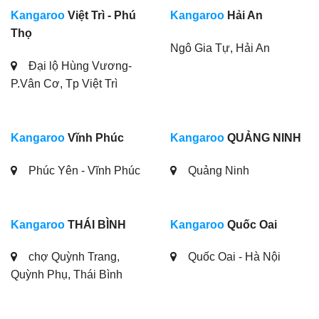
Kangaroo
Việt Trì - Phú
Kangaroo
Hải An
Thọ
Ngô Gia Tự, Hải An
Đại lộ Hùng Vương-
P.Vân Cơ, Tp Việt Trì
Kangaroo
Vĩnh Phúc
Kangaroo
QUẢNG NINH
Phúc Yên - Vĩnh Phúc
Quảng Ninh
Kangaroo
THÁI BÌNH
Kangaroo
Quốc Oai
chợ Quỳnh Trang,
Quốc Oai - Hà Nội
Quỳnh Phụ, Thái Bình