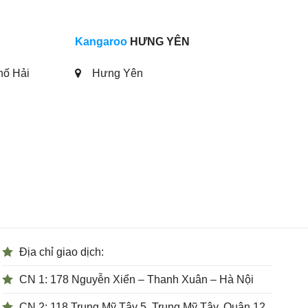
Kangaroo
HƯNG YÊN
hố Hải
Hưng Yên
Địa chỉ giao dịch:
CN 1: 178 Nguyễn Xiển – Thanh Xuân – Hà Nội
CN 2: 118 Trung Mỹ Tây 5, Trung Mỹ Tây, Quận 12