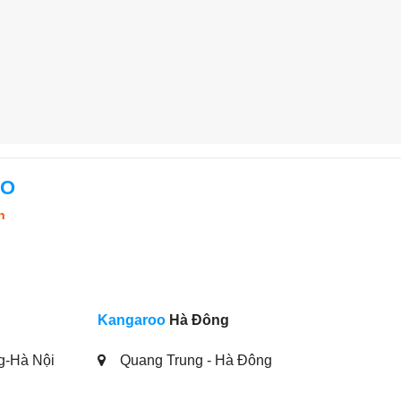
OO
n
Kangaroo
Hà Đông
g-Hà Nội
Quang Trung - Hà Đông