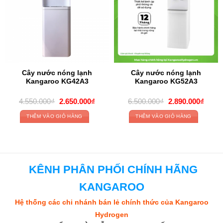
Cây nước nóng lạnh
Cây nước nóng lạnh
Kangaroo KG42A3
Kangaroo KG52A3
Original
Current
Original
Curre
4.550.000
₫
2.650.000
₫
6.500.000
₫
2.890.000
₫
price
price
price
price
was:
is:
was:
is:
THÊM VÀO GIỎ HÀNG
THÊM VÀO GIỎ HÀNG
4.550.000₫.
2.650.000₫.
6.500.000₫.
2.890
KÊNH PHÂN PHỐI CHÍNH HÃNG
KANGAROO
Hệ thống các chi nhánh bán lẻ chính thức của Kangaroo
Hydrogen