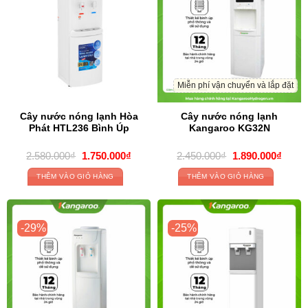
Miễn phí vận chuyển và lắp đặt
Cây nước nóng lạnh Hòa
Cây nước nóng lạnh
Phát HTL236 Bình Úp
Kangaroo KG32N
Original
Current
Original
Curre
2.580.000
₫
1.750.000
₫
2.450.000
₫
1.890.000
₫
price
price
price
price
was:
is:
was:
is:
THÊM VÀO GIỎ HÀNG
THÊM VÀO GIỎ HÀNG
2.580.000₫.
1.750.000₫.
2.450.000₫.
1.890
-29%
-25%