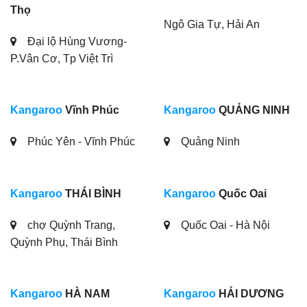
Thọ
Ngô Gia Tự, Hải An
Đại lộ Hùng Vương-
P.Vân Cơ, Tp Việt Trì
Kangaroo
Vĩnh Phúc
Kangaroo
QUẢNG NINH
Phúc Yên - Vĩnh Phúc
Quảng Ninh
Kangaroo
THÁI BÌNH
Kangaroo
Quốc Oai
chợ Quỳnh Trang,
Quốc Oai - Hà Nội
Quỳnh Phụ, Thái Bình
Kangaroo
HÀ NAM
Kangaroo
HẢI DƯƠNG