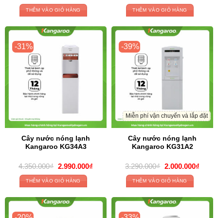
price
price
price
price
was:
is:
was:
is:
THÊM VÀO GIỎ HÀNG
THÊM VÀO GIỎ HÀNG
6.800.000₫.
4.550.000₫.
9.890.000₫.
5.890
-31%
-39%
Miễn phí vận chuyển và lắp đặt
Cây nước nóng lạnh
Cây nước nóng lạnh
Kangaroo KG34A3
Kangaroo KG31A2
Original
Current
Original
Curre
4.350.000
₫
2.990.000
₫
3.290.000
₫
2.000.000
₫
price
price
price
price
was:
is:
was:
is:
THÊM VÀO GIỎ HÀNG
THÊM VÀO GIỎ HÀNG
4.350.000₫.
2.990.000₫.
3.290.000₫.
2.000
-20%
-33%