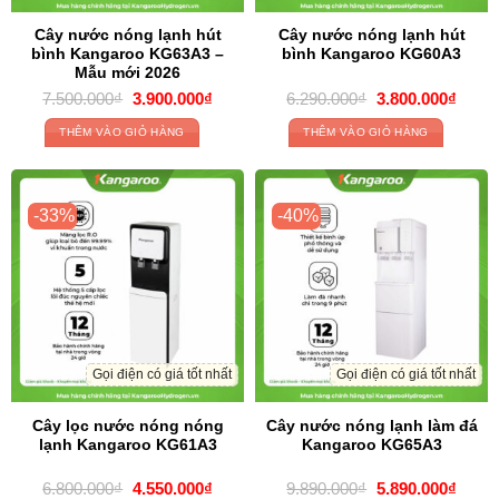
Cây nước nóng lạnh hút
Cây nước nóng lạnh hút
bình Kangaroo KG63A3 –
bình Kangaroo KG60A3
Mẫu mới 2026
Original
Current
Original
Curre
7.500.000
₫
3.900.000
₫
6.290.000
₫
3.800.000
₫
price
price
price
price
was:
is:
was:
is:
THÊM VÀO GIỎ HÀNG
THÊM VÀO GIỎ HÀNG
7.500.000₫.
3.900.000₫.
6.290.000₫.
3.800
-33%
-40%
Gọi điện có giá tốt nhất
Gọi điện có giá tốt nhất
Cây lọc nước nóng nóng
Cây nước nóng lạnh làm đá
lạnh Kangaroo KG61A3
Kangaroo KG65A3
Original
Current
Original
Curre
6.800.000
₫
4.550.000
₫
9.890.000
₫
5.890.000
₫