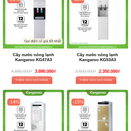
Gọi điện có giá tốt nhất
Cây nước nóng lạnh
Cây nước nóng lạnh
Kangaroo KG47A3
Kangaroo KG53A3
Original
Current
Original
Curre
4.890.000
₫
3.890.000
₫
3.500.000
₫
2.350.000
₫
price
price
price
price
was:
is:
was:
is:
THÊM VÀO GIỎ HÀNG
THÊM VÀO GIỎ HÀNG
4.890.000₫.
3.890.000₫.
3.500.000₫.
2.350
-14%
-15%