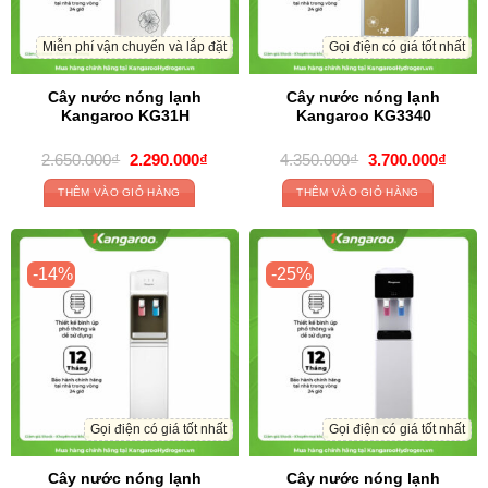
Miễn phí vận chuyển và lắp đặt
Gọi điện có giá tốt nhất
Cây nước nóng lạnh
Cây nước nóng lạnh
Kangaroo KG31H
Kangaroo KG3340
Original
Current
Original
Curre
2.650.000
₫
2.290.000
₫
4.350.000
₫
3.700.000
₫
price
price
price
price
was:
is:
was:
is:
THÊM VÀO GIỎ HÀNG
THÊM VÀO GIỎ HÀNG
2.650.000₫.
2.290.000₫.
4.350.000₫.
3.700
-14%
-25%
Gọi điện có giá tốt nhất
Gọi điện có giá tốt nhất
Cây nước nóng lạnh
Cây nước nóng lạnh