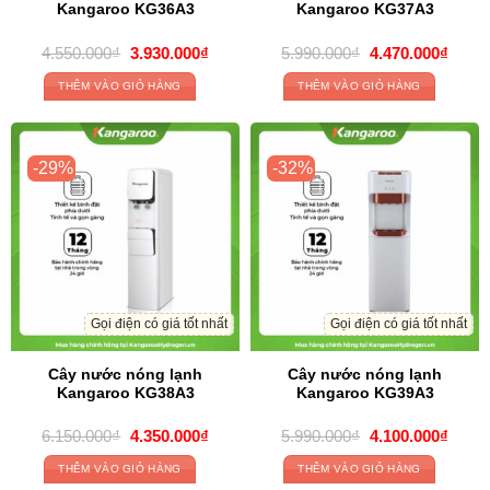
Kangaroo KG36A3
Kangaroo KG37A3
Original
Current
Original
Curre
4.550.000
₫
3.930.000
₫
5.990.000
₫
4.470.000
₫
price
price
price
price
was:
is:
was:
is:
THÊM VÀO GIỎ HÀNG
THÊM VÀO GIỎ HÀNG
4.550.000₫.
3.930.000₫.
5.990.000₫.
4.470
-29%
-32%
Gọi điện có giá tốt nhất
Gọi điện có giá tốt nhất
Cây nước nóng lạnh
Cây nước nóng lạnh
Kangaroo KG38A3
Kangaroo KG39A3
Original
Current
Original
Curre
6.150.000
₫
4.350.000
₫
5.990.000
₫
4.100.000
₫
price
price
price
price
was:
is:
was:
is:
THÊM VÀO GIỎ HÀNG
THÊM VÀO GIỎ HÀNG
6.150.000₫.
4.350.000₫.
5.990.000₫.
4.100