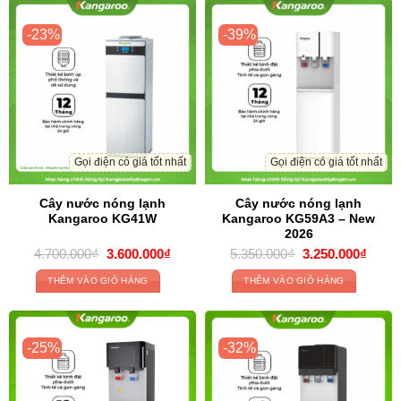
-23%
-39%
Gọi điện có giá tốt nhất
Gọi điện có giá tốt nhất
Cây nước nóng lạnh
Cây nước nóng lạnh
Kangaroo KG41W
Kangaroo KG59A3 – New
2026
Original
Current
Original
Curre
4.700.000
₫
3.600.000
₫
5.350.000
₫
3.250.000
₫
price
price
price
price
was:
is:
was:
is:
THÊM VÀO GIỎ HÀNG
THÊM VÀO GIỎ HÀNG
4.700.000₫.
3.600.000₫.
5.350.000₫.
3.250
-25%
-32%