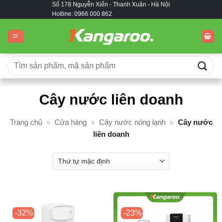
Số 178 Nguyễn Xiển - Thanh Xuân - Hà Nội
Bỏ
Hotline: 0966 000 862
qua
nội
dung
Tìm
kiếm:
Cây nước liên doanh
Trang chủ
»
Cửa hàng
»
Cây nước nóng lạnh
»
Cây nước
liên doanh
-32%
-23%