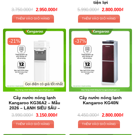
tiện lợi
Original
Current
Original
Curre
3.750.000
₫
2.950.000
₫
5.990.000
₫
2.800.000
₫
price
price
price
price
was:
is:
was:
is:
THÊM VÀO GIỎ HÀNG
THÊM VÀO GIỎ HÀNG
3.750.000₫.
2.950.000₫.
5.990.000₫.
2.800
-21%
-37%
Gọi điện có giá tốt nhất
Cây nước nóng lạnh
Cây nước nóng lạnh
Kangaroo KG36A2 – Mẫu
Kangaroo KG40N
2026 – LẠNH SIÊU SÂU –
SIÊU BỀN
Original
Current
Original
Curre
3.990.000
₫
3.150.000
₫
4.450.000
₫
2.800.000
₫
price
price
price
price
was:
is:
was:
is:
THÊM VÀO GIỎ HÀNG
THÊM VÀO GIỎ HÀNG
3.990.000₫.
3.150.000₫.
4.450.000₫.
2.800