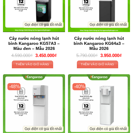
Gọi điện có giá tốt nhất
Gọi điện có giá tốt nhất
Cây nước nóng lạnh hút
Cây nước nóng lạnh hút
bình Kangaroo KG57A3 –
bình Kangaroo KG64a3 –
Màu đen – Mẫu 2026
Mẫu 2026
Original
Current
Original
Curre
4.590.000
₫
3.450.000
₫
5.790.000
₫
3.950.000
₫
price
price
price
price
was:
is:
was:
is:
THÊM VÀO GIỎ HÀNG
THÊM VÀO GIỎ HÀNG
4.590.000₫.
3.450.000₫.
5.790.000₫.
3.950
-48%
-40%
Gọi điện có giá tốt nhất
Gọi điện có giá tốt nhất