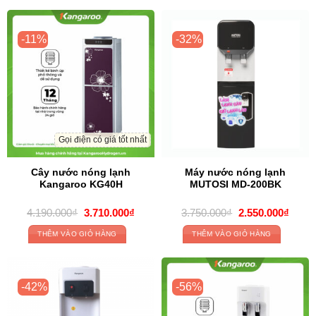
-11%
-32%
Gọi điện có giá tốt nhất
Cây nước nóng lạnh
Máy nước nóng lạnh
Kangaroo KG40H
MUTOSI MD-200BK
Original
Current
Original
Curre
4.190.000
₫
3.710.000
₫
3.750.000
₫
2.550.000
₫
price
price
price
price
was:
is:
was:
is:
THÊM VÀO GIỎ HÀNG
THÊM VÀO GIỎ HÀNG
4.190.000₫.
3.710.000₫.
3.750.000₫.
2.550
-42%
-56%