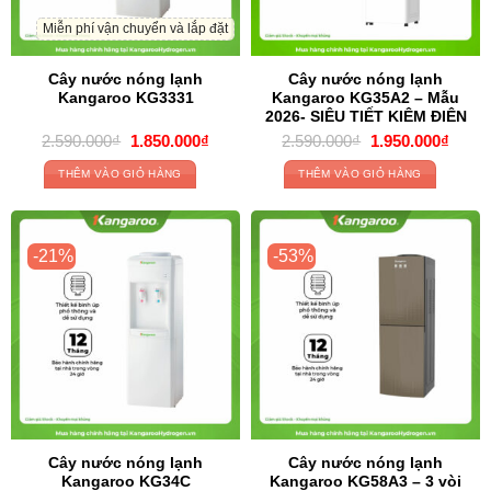
Miễn phí vận chuyển và lắp đặt
Cây nước nóng lạnh
Cây nước nóng lạnh
Kangaroo KG3331
Kangaroo KG35A2 – Mẫu
2026- SIÊU TIẾT KIỆM ĐIỆN
Original
Current
Original
Curre
2.590.000
₫
1.850.000
₫
2.590.000
₫
1.950.000
₫
price
price
price
price
was:
is:
was:
is:
THÊM VÀO GIỎ HÀNG
THÊM VÀO GIỎ HÀNG
2.590.000₫.
1.850.000₫.
2.590.000₫.
1.950
-21%
-53%
Cây nước nóng lạnh
Cây nước nóng lạnh
Kangaroo KG34C
Kangaroo KG58A3 – 3 vòi