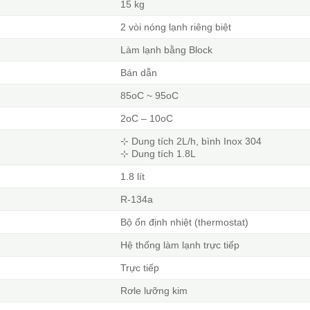
15 kg
2 vòi nóng lạnh riêng biệt
Làm lạnh bằng Block
Bán dẫn
85oC ~ 95oC
2oC – 10oC
⊹ Dung tích 2L/h, bình Inox 304
⊹ Dung tích 1.8L
1.8 lít
R-134a
Bộ ổn định nhiệt (thermostat)
Hệ thống làm lạnh trực tiếp
Trực tiếp
Rơle lưỡng kim