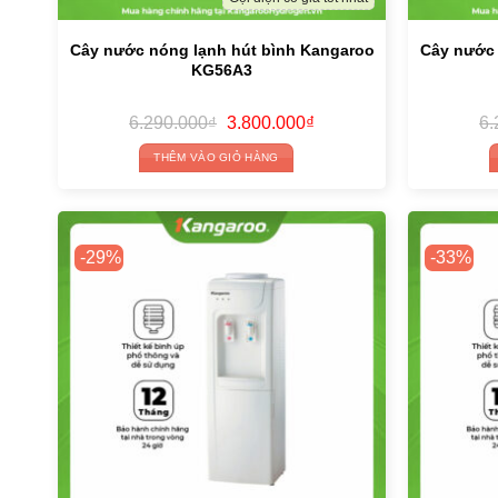
Cây nước nóng lạnh hút bình Kangaroo
Cây nước 
KG56A3
Original
Current
6.290.000
₫
3.800.000
₫
6.
price
price
was:
is:
THÊM VÀO GIỎ HÀNG
6.290.000₫.
3.800.000₫.
-29%
-33%