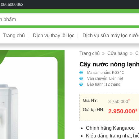
0966000862
Trang chủ
Dịch vụ thay lõi lọc
Dịch vụ sửa máy lọc nướ
Trang chủ
»
Cửa hàng
»
C
Cây nước nóng lạn
Mã sản phẩm:
KG34C
Vận chuyển:
Liên hệ!
Bảo hành:
12 tháng
Giá NY:
₫
3.750.000
Giá tại HN:
₫
2.950.000
Chính hãng Kangaroo
Kiểu dáng trang nhã, hi