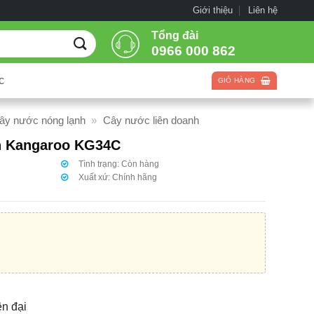
Giới thiệu
Liên hệ
Tổng đài
0966 000 862
c
GIỎ HÀNG
ây nước nóng lạnh
»
Cây nước liên doanh
h Kangaroo KG34C
Tình trạng:
Còn hàng
Xuất xứ:
Chính hãng
ện đại