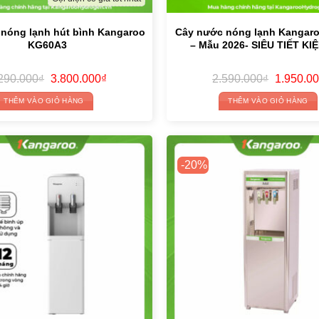
nóng lạnh hút bình Kangaroo
Cây nước nóng lạnh Kangar
KG60A3
– Mẫu 2026- SIÊU TIẾT KI
Original
Current
Original
290.000
₫
3.800.000
₫
2.590.000
₫
1.950.0
price
price
price
was:
is:
was:
THÊM VÀO GIỎ HÀNG
THÊM VÀO GIỎ HÀNG
6.290.000₫.
3.800.000₫.
2.590.000
-20%