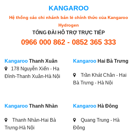
178 Nguyễn Xiển - Hạ
Trần Khát Chân - Hai
Đình-Thanh Xuân-Hà Nội
Bà Trưng - Hà Nội
Kangaroo
Thanh Nhàn
Kangaroo
Hà Đông
Thanh Nhàn-Hai Bà
Quang Trung - Hà
Trưng-Hà Nội
Đông
Kangaroo
Mỹ Đình
Kangaroo
Long Biên
Khu đô thị Mỹ Đình, Hà Nội
Long Biên - Hà Nội
Kangaroo
Gia Lâm
Kangaroo
Đông Anh