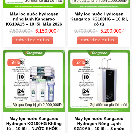
-59%
-62%
Bộ quà tặng trị giá 2,000,000Đ
Gọi điện có giá tốt nhất
Máy lọc nước Kangaroo
Máy lọc nước Kangaroo
Hydrogen KG100HG Không
Hydrogen Nóng Lạnh
tủ – 10 lõi – NƯỚC KHỎE –
KG10A5 – 10 lõi – 3 chức
Sản xuất 2026
năng
Original
Current
Original
Cur
9.400.000
₫
3.890.000
₫
14.500.000
₫
5.550.000
₫
price
price
price
pric
was:
is:
was:
is:
THÊM VÀO GIỎ HÀNG
THÊM VÀO GIỎ HÀNG
9.400.000₫.
3.890.000₫.
14.500.000₫.
5.5
Đánh giá Máy lọc nước Kangaroo Hydrogen
KGHP12K – 12 lõi Mới 2026
0%
| 0 đánh giá
5
0%
| 0 đánh giá
4
0%
| 0 đánh giá
3