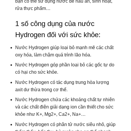
Nước Hydrogen góp phần loại bỏ các gốc tự do
có hại cho sức khỏe.
Nước Hydrogen có tác dụng trung hòa lượng
axit dư thừa trong cơ thể.
Nước Hydrogen chứa các khoáng chất tự nhiên
và các chất điện giải dạng ion cần thiết cho sức
khỏe như K+, Mg2+, Ca2+, Na+…
Nước Hydrogen có phân tử nước siêu nhỏ, giúp
thẩm thấu, hấp thụ, bù nước cho cơ thể nhanh
hơn gấp nhiều lần, đào thải độc tố tốt hơn.
Uống đủ nước Hydrogen ion kiềm mỗi ngày
giúp loại bỏ các độc tố.
Nước Hydrogen thúc đấy quá trình tiêu hoá tốt
hơn, từ đó hỗ trợ cho việc duy trì vóc dáng, cải
thiện sức khỏe.