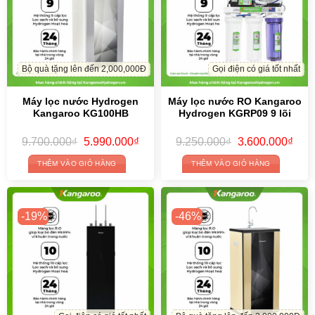
price
price
price
price
was:
is:
was:
is:
THÊM VÀO GIỎ HÀNG
THÊM VÀO GIỎ HÀNG
9.700.000₫.
5.990.000₫.
9.250.000₫.
3.60
-19%
-46%
Gọi điện có giá tốt nhất
Bộ quà tặng lên đến 2,000,000Đ
Máy lọc nước hydrogen
Máy lọc nước Hydrogen
nóng lạnh Kangaroo
Kangaroo KG100HG – 10 lõi,
KG10A15 – 10 lõi, Mẫu 2026
có tủ
Original
Current
Original
Curr
7.590.000
₫
6.150.000
₫
9.700.000
₫
5.200.000
₫
price
price
price
price
was:
is:
was:
is:
THÊM VÀO GIỎ HÀNG
THÊM VÀO GIỎ HÀNG
7.590.000₫.
6.150.000₫.
9.700.000₫.
5.20