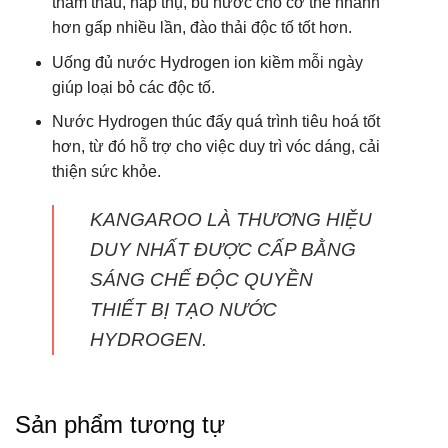
KANGAROO LÀ THƯƠNG HIỆU
DUY NHẤT ĐƯỢC CẤP BẰNG
SÁNG CHẾ ĐỘC QUYỀN
THIẾT BỊ TẠO NƯỚC
HYDROGEN.
Sản phẩm tương tự
-58%
-51%
Bộ quà tặng lên đến 2,000,000Đ
Bộ quà tặng lên đến 2,000,000Đ