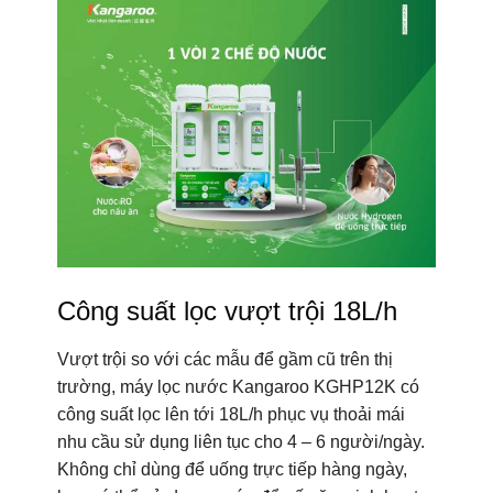
Công suất lọc vượt trội 18L/h
Vượt trội so với các mẫu để gầm cũ trên thị
trường, máy lọc nước Kangaroo KGHP12K có
công suất lọc lên tới 18L/h phục vụ thoải mái
nhu cầu sử dụng liên tục cho 4 – 6 người/ngày.
Không chỉ dùng để uống trực tiếp hàng ngày,
bạn có thể sử dụng nước để nấu ăn, sinh hoạt,
rửa thực phẩm…
1 số công dụng của nước
Hydrogen đối với sức khỏe:
Nước Hydrogen giúp loại bỏ mạnh mẽ các chất
oxy hóa, làm chậm quá trình lão hóa.