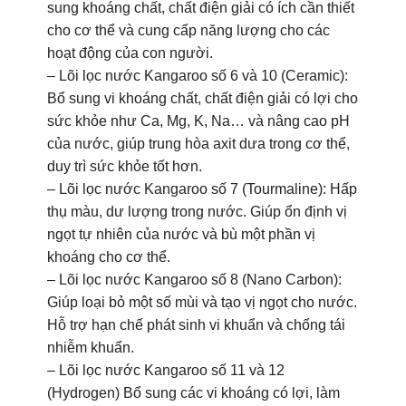
thụ màu, dư lượng trong nước. Giúp ổn định vị
ngọt tự nhiên của nước và bù một phần vị
khoáng cho cơ thể.
– Lõi lọc nước Kangaroo số 8 (Nano Carbon):
Giúp loại bỏ một số mùi và tạo vị ngọt cho nước.
Hỗ trợ hạn chế phát sinh vi khuẩn và chống tái
nhiễm khuẩn.
– Lõi lọc nước Kangaroo số 11 và 12
(Hydrogen) Bổ sung các vi khoáng có lợi, làm
tăng độ pH, giảm ORP của nước, giúp trung hòa
axit dư, chống oxy hóa, tăng sức đề kháng cho
cơ thể. Tạo nước Hydrogen hàm lượng cao.
1 vòi 2 chế độ
nước RO/Hydrogen
Máy lọc nước Kangaroo Hydrogen KGHP12K