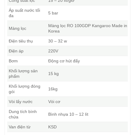
Công suất lọc
15 – 20 lít/giờ
Áp suất nước tối
5 bar
đa
Màng lọc RO 100GDP Kangaroo Made in
Màng lọc
Korea
Điện tiêu thụ
30 – 32 w
Điện áp
220V
Bơm
Động cơ hút đẩy
Khối lượng sản
15 kg
phẩm
Khối lượng đóng
16kg
gói
Vòi lấy nước
Vòi cơ
Dung tích bình
Bình nhựa 10 – 12 lít
chứa
Van điện từ
KSD