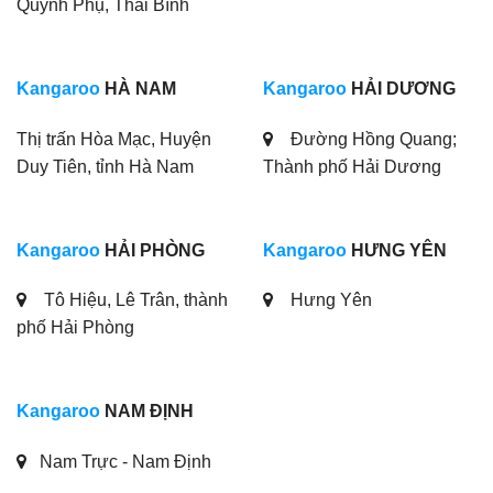
Kangaroo
HẢI PHÒNG
Kangaroo
HƯNG YÊN
Tô Hiệu, Lê Trân, thành
Hưng Yên
phố Hải Phòng
Kangaroo
NAM ĐỊNH
Nam Trực - Nam Định
Kangaroo Hydrogen - Nước uống không chỉ SẠCH mà
còn TỐT cho sức khoẻ
Nước - Nguồn tài nguyên tạm thời được xem là vô hạn - là
vật chất quan trọng trong tất cả các lĩnh vực. Đặc biệt, cơ
thể con người với 70% là nước. Kangaroo tự hào là đơn vị