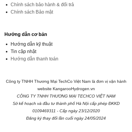
Công ty TNHH Thương Mại TechCo Việt Nam là đơn vị vận hành
website KangarooHydrogen.vn
CÔNG TY TNHH THƯƠNG MẠI TECHCO VIỆT NAM
Sở kế hoạch và đầu tư thành phố Hà Nội cấp phép ĐKKD
0109469311 - Cấp ngày 23/12/2020
Đăng ký thay đổi lần cuối ngày 24/05/2024
Hotline kỹ thuật: 0966 000 862
Hotline bán hàng: 0852 365 333
KANGAROO HYDROGEN - Hệ thống phân phối Kangaroo