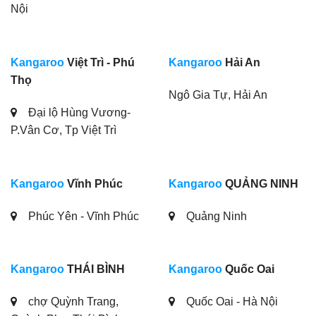
Kangaroo
Vĩnh Phúc
Kangaroo
QUẢNG NINH
Phúc Yên - Vĩnh Phúc
Quảng Ninh
Kangaroo
THÁI BÌNH
Kangaroo
Quốc Oai
chợ Quỳnh Trang,
Quốc Oai - Hà Nội
Quỳnh Phụ, Thái Bình
Kangaroo
HÀ NAM
Kangaroo
HẢI DƯƠNG
Thị trấn Hòa Mạc, Huyện
Đường Hồng Quang;
Duy Tiên, tỉnh Hà Nam
Thành phố Hải Dương