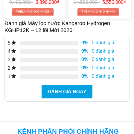
0%
| 0 đánh giá
2
0%
| 0 đánh giá
1
ĐÁNH GIÁ NGAY
KÊNH PHÂN PHỐI CHÍNH HÃNG
KANGAROO
Hệ thống các chi nhánh bán lẻ chính thức của Kangaroo
Hydrogen
TỔNG ĐÀI HỖ TRỢ TRỰC TIẾP
0966 000 862 - 0852 365 333
Kangaroo
Thanh Xuân
Kangaroo
Hai Bà Trưng