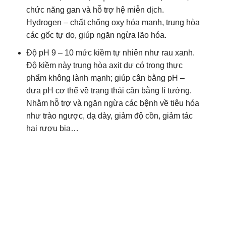
như trào ngược, dạ dày, giảm độ cồn, giảm tác
hại rượu bia…
Chi tiết hệ 12 lõi lọc
– Lõi lọc nước Kangaroo số 1 (PP 5 micro): Loại
bỏ chất bẩn, bùn đất, gỉ sét có kích thước trên 5
micron