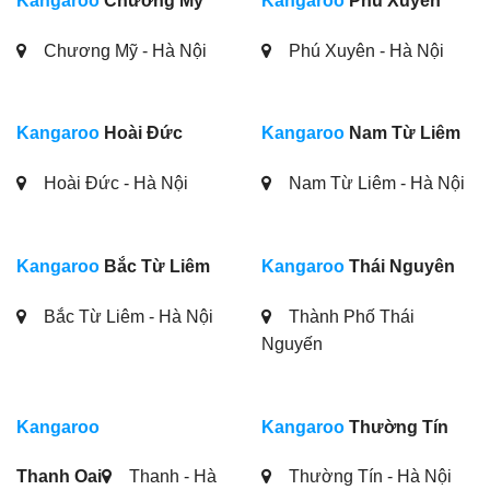
Kangaroo
Bắc Từ Liêm
Kangaroo
Thái Nguyên
Bắc Từ Liêm - Hà Nội
Thành Phố Thái
Nguyến
Kangaroo
Kangaroo
Thường Tín
Thanh Oai
Thanh - Hà
Thường Tín - Hà Nội
Nội
Kangaroo
Việt Trì - Phú
Kangaroo
Hải An
Thọ
Ngô Gia Tự, Hải An
Đại lộ Hùng Vương-
P.Vân Cơ, Tp Việt Trì