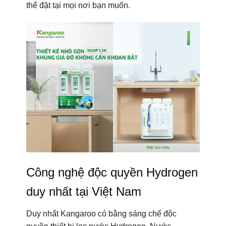
Công nghệ độc quyền Hydrogen
duy nhất tại Việt Nam
Duy nhất Kangaroo có bằng sáng chế độc
quyền thiết bị lọc nước Hydrogen. Nước
Hydrogen bổ sung vi khoáng tự nhiên và chất
điện giải có lợi, giúp tăng cường miễn dịch và
nước có vị ngon tự nhiên. Đồng thời hoạt động
như một chất chống oxy giúp loại bỏ gốc tự do
có hại gây lão hóa, các bệnh dạ dày…
Hệ thống 12 lõi lọc mạnh mẽ –