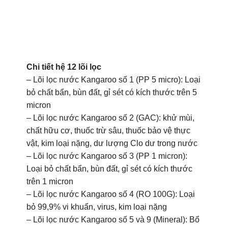
– Lõi lọc nước Kangaroo số 2 (GAC): khử mùi,
chất hữu cơ, thuốc trừ sâu, thuốc bảo vệ thực
vật, kim loại nặng, dư lượng Clo dư trong nước
– Lõi lọc nước Kangaroo số 3 (PP 1 micron):
Loại bỏ chất bẩn, bùn đất, gỉ sét có kích thước
trên 1 micron
– Lõi lọc nước Kangaroo số 4 (RO 100G): Loại
bỏ 99,9% vi khuẩn, virus, kim loại nặng
– Lõi lọc nước Kangaroo số 5 và 9 (Mineral): Bổ
sung khoáng chất, chất điện giải có ích cần thiết
cho cơ thể và cung cấp năng lượng cho các
hoạt động của con người.
– Lõi lọc nước Kangaroo số 6 và 10 (Ceramic):
Bổ sung vi khoáng chất, chất điện giải có lợi cho
sức khỏe như Ca, Mg, K, Na… và nâng cao pH
của nước, giúp trung hòa axit dưa trong cơ thể,
duy trì sức khỏe tốt hơn.
– Lõi lọc nước Kangaroo số 7 (Tourmaline): Hấp