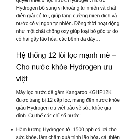
Cho nước khỏe Hydrogen ưu
việt
Máy lọc nước để gầm Kangaroo KGHP12K
được trang bị 12 cấp lọc, mang đến nước khỏe
giàu Hydrogen ưu việt bảo vệ sức khỏe gia
đình. Cụ thể các chỉ số nước:
Hàm lượng Hydrogen tới 1500 ppb có lợi cho
sức khỏe, làm chậm quá trình lão hóa, cải thiện
chức năng gan và hỗ trợ hệ miễn dịch.
Hydrogen – chất chống oxy hóa mạnh, trung hòa
các gốc tự do, giúp ngăn ngừa lão hóa.
Độ pH 9 – 10 mức kiềm tự nhiên như rau xanh.
Độ kiềm này trung hòa axit dư có trong thực
phẩm không lành mạnh; giúp cân bằng pH –
đưa pH cơ thể về trạng thái cân bằng lí tưởng.
Nhằm hỗ trợ và ngăn ngừa các bệnh về tiêu hóa