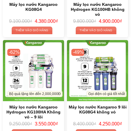
Máy lọc nước Kangaroo
Máy lọc nước Kangaroo
KG08G4
Hydrogen KG100HB không
vỏ
Original
Current
Original
Curr
9.100.000
₫
4.380.000
₫
9.800.000
₫
4.900.000
₫
price
price
price
price
was:
is:
was:
is:
THÊM VÀO GIỎ HÀNG
THÊM VÀO GIỎ HÀNG
9.100.000₫.
4.380.000₫.
9.800.000₫.
4.90
-62%
-49%
Bộ quà tặng lên đến 2,000,000Đ
Gọi điện có giá tốt nhất
Máy lọc nước Kangaroo
Máy lọc nước Kangaroo 9 lõi
Hydrogen KG100HA Không
KG08G4 không vỏ
vỏ – 9 lõi
Original
Current
Original
Curr
9.250.000
₫
3.550.000
₫
8.400.000
₫
4.250.000
₫
price
price
price
price