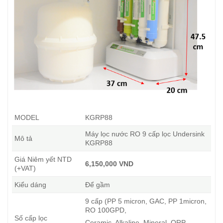
MODEL
KGRP88
Máy lọc nước RO 9 cấp lọc Undersink
Mô tả
KGRP88
Giá Niêm yết NTD
6,150,000 VND
(+VAT)
Kiểu dáng
Để gầm
9 cấp (PP 5 micron, GAC, PP 1micron,
RO 100GPD,
Số cấp lọc
Ceramic, Alkaline, Mineral, ORP,