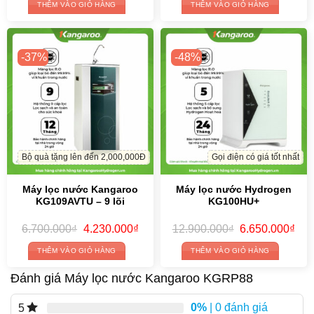
was:
is:
was:
is:
THÊM VÀO GIỎ HÀNG
THÊM VÀO GIỎ HÀNG
9.250.000₫.
3.550.000₫.
8.400.000₫.
4.25
-37%
-48%
Bộ quà tặng lên đến 2,000,000Đ
Gọi điện có giá tốt nhất
Máy lọc nước Kangaroo
Máy lọc nước Hydrogen
KG109AVTU – 9 lõi
KG100HU+
Original
Current
Original
Cur
6.700.000
₫
4.230.000
₫
12.900.000
₫
6.650.000
₫
price
price
price
pric
was:
is:
was:
is:
THÊM VÀO GIỎ HÀNG
THÊM VÀO GIỎ HÀNG
6.700.000₫.
4.230.000₫.
12.900.000₫.
6.6
Đánh giá Máy lọc nước Kangaroo KGRP88
0%
| 0 đánh giá
5