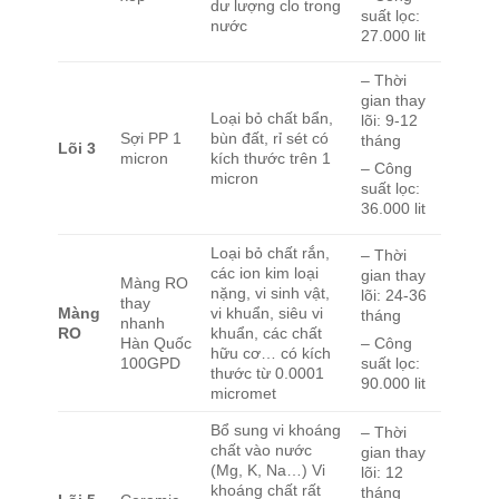
dư lượng clo trong
suất lọc:
nước
27.000 lit
– Thời
gian thay
Loại bỏ chất bẩn,
lõi: 9-12
Sợi PP 1
bùn đất, rỉ sét có
tháng
Lõi 3
micron
kích thước trên 1
– Công
micron
suất lọc:
36.000 lit
Loại bỏ chất rắn,
– Thời
các ion kim loại
gian thay
Màng RO
nặng, vi sinh vật,
lõi: 24-36
thay
Màng
vi khuẩn, siêu vi
tháng
nhanh
RO
khuẩn, các chất
Hàn Quốc
– Công
hữu cơ… có kích
100GPD
suất lọc:
thước từ 0.0001
90.000 lit
micromet
Bổ sung vi khoáng
– Thời
chất vào nước
gian thay
(Mg, K, Na…) Vi
lõi: 12
khoáng chất rất
tháng