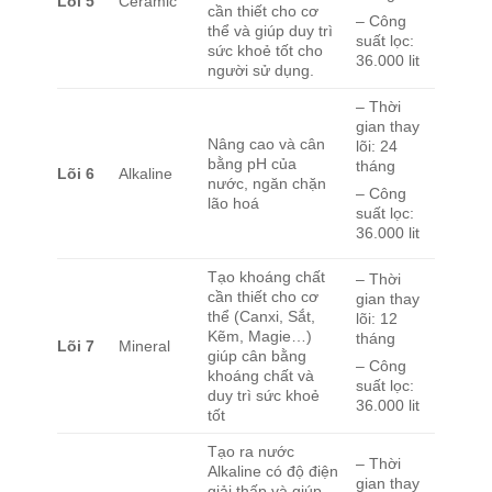
Lõi
5
Ceramic
cần thiết cho cơ
– Công
thể và giúp duy trì
suất lọc:
sức khoẻ tốt cho
36.000 lit
người sử dụng.
– Thời
gian thay
Nâng cao và cân
lõi: 24
bằng pH của
tháng
Lõi
6
Alkaline
nước, ngăn chặn
– Công
lão hoá
suất lọc:
36.000 lit
Tạo khoáng chất
– Thời
cần thiết cho cơ
gian thay
thể (Canxi, Sắt,
lõi: 12
Kẽm, Magie…)
tháng
Lõi
7
Mineral
giúp cân bằng
– Công
khoáng chất và
suất lọc:
duy trì sức khoẻ
36.000 lit
tốt
Tạo ra nước
– Thời
Alkaline có độ điện
gian thay
giải thấp và giúp