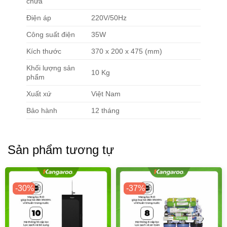
chứa
Điện áp
220V/50Hz
Công suất điện
35W
Kích thước
370 x 200 x 475 (mm)
Khối lượng sản
10 Kg
phẩm
Xuất xứ
Việt Nam
Bảo hành
12 tháng
Sản phẩm tương tự
-30%
-37%