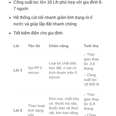
Công suất lọc lớn 18 L/h phù hợp với gia đình 6-
7 người
Hệ thống cút nối nhanh giảm tình trạng rò rỉ
nước và giúp lắp đặt nhanh chóng
Tiết kiệm điện cho gia đình
Lõi
Tên
lõi
Chức
năng
Tuổi
thọ
– Thời
gian thay
Loại bỏ chất bẩn,
lõi: 3-6
Sợi PP 5
bùn đất, rỉ sét có
tháng
Lõi 1
micron
kích thước trên 5
– Công
micron
suất lọc:
18.000 lit
– Thời
Khử mùi, chất hữu
gian thay
cơ, thuốc trừ sâu,
lõi: 6-9
Than hoạt
thuốc bảo vệ thực
tháng
Lõi 2
tính dạng
vật, kim loại năng,
xốp
– Công