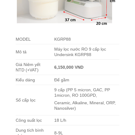
MODEL
KGRP88
Máy lọc nước RO 9 cấp lọc
Mô tả
Undersink KGRP88
Giá Niêm yết
6,150,000 VND
NTD (+VAT)
Kiểu dáng
Để gầm
9 cấp (PP 5 micron, GAC, PP
1micron, RO 100GPD,
Số cấp lọc
Ceramic, Alkaline, Mineral, ORP,
Nanosilver)
Công suất lọc
18 L/h
Dung tích bình
8-9L