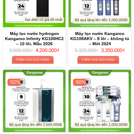
Gọi điện có giá tốt nhất
Bộ quà tặng lên đến 2,000,000Đ
Máy lọc nước hydrogen
Máy lọc nước Kangaroo
Kangaroo Infinity KG100HC2
KG108AKV – 8 lõi – không tủ
– 10 lõi, Mẫu 2026
– Mới 2024
Original
Current
Original
Curr
5.990.000
₫
4.200.000
₫
5.325.000
₫
3.350.000
₫
price
price
price
price
was:
is:
was:
is:
THÊM VÀO GIỎ HÀNG
THÊM VÀO GIỎ HÀNG
5.990.000₫.
4.200.000₫.
5.325.000₫.
3.35
-52%
-50%
Bộ quà tặng lên đến 2,000,000Đ
Bộ quà tặng lên đến 2,000,000Đ