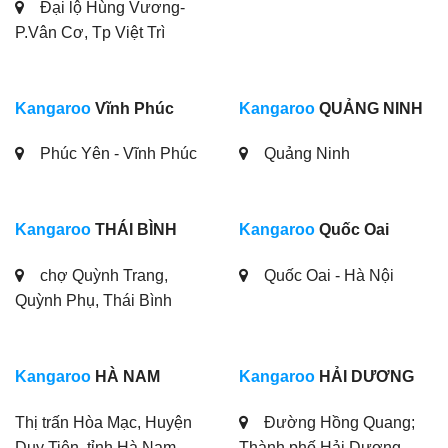
Đại lộ Hùng Vương-
P.Vân Cơ, Tp Việt Trì
Kangaroo
Vĩnh Phúc
Kangaroo
QUẢNG NINH
Phúc Yên - Vĩnh Phúc
Quảng Ninh
Kangaroo
THÁI BÌNH
Kangaroo
Quốc Oai
chợ Quỳnh Trang,
Quốc Oai - Hà Nội
Quỳnh Phụ, Thái Bình
Kangaroo
HÀ NAM
Kangaroo
HẢI DƯƠNG
Thị trấn Hòa Mạc, Huyện
Đường Hồng Quang;
Duy Tiên, tỉnh Hà Nam
Thành phố Hải Dương