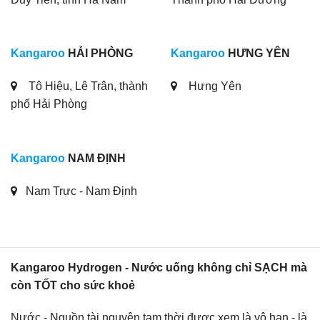
Kangaroo
HẢI PHÒNG
Kangaroo
HƯNG YÊN
Tô Hiệu, Lê Trân, thành
Hưng Yên
phố Hải Phòng
Kangaroo
NAM ĐỊNH
Nam Trực - Nam Định
Kangaroo Hydrogen - Nước uống không chỉ SẠCH mà
còn TỐT cho sức khoẻ
Nước - Nguồn tài nguyên tạm thời được xem là vô hạn - là