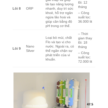
lõi: 12
tái tạo năng lượng
tháng
Lõi
8
ORP
nhanh, duy trì sức
khoẻ, hỗ trợ ngăn
– Công
ngừa lão hoá và
suất lọc:
giúp cân bằng độ
36.000 lit
pH trong cơ thể.
– Thời
Loại bỏ mùi, chất
gian thay
Flo và tạo vị cho
lõi: 18
Nano
nước. Ngoài ra, có
tháng
Lõi
9
Silver
thể ngăn chặn sự
– Công
phát triển của vi
suất lọc:
khuẩn.
72.000 lit