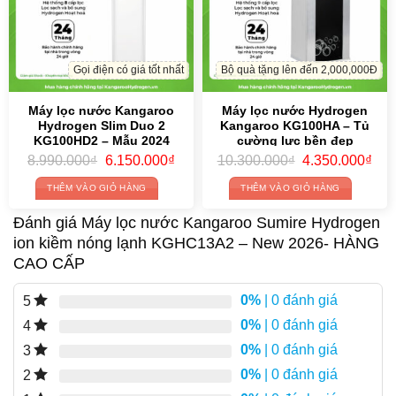
Gọi điện có giá tốt nhất
Bộ quà tặng lên đến 2,000,000Đ
Máy lọc nước Kangaroo
Máy lọc nước Hydrogen
Hydrogen Slim Duo 2
Kangaroo KG100HA – Tủ
KG100HD2 – Mẫu 2024
cường lực bền đẹp
Original
Current
Original
Cur
8.990.000
₫
6.150.000
₫
10.300.000
₫
4.350.000
₫
price
price
price
pric
was:
is:
was:
is:
THÊM VÀO GIỎ HÀNG
THÊM VÀO GIỎ HÀNG
8.990.000₫.
6.150.000₫.
10.300.000₫.
4.3
Đánh giá Máy lọc nước Kangaroo Sumire Hydrogen
ion kiềm nóng lạnh KGHC13A2 – New 2026- HÀNG
CAO CẤP
0%
| 0 đánh giá
5
0%
| 0 đánh giá
4
0%
| 0 đánh giá
3
0%
| 0 đánh giá
2