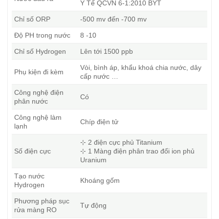
Y Tế QCVN 6-1:2010 BYT
Chỉ số ORP
-500 mv đến -700 mv
Độ PH trong nước
8 -10
Chỉ số Hydrogen
Lên tới 1500 ppb
Vòi, bình áp, khẩu khoá chia nước, dây
Phụ kiện đi kèm
cấp nước …
Công nghệ điện
Có
phân nước
Công nghệ làm
Chíp điện tử
lạnh
⊹ 2 điện cực phủ Titanium
Số điện cực
⊹ 1 Màng điện phân trao đổi ion phủ
Uranium
Tạo nước
Khoáng gốm
Hydrogen
Phương pháp sục
Tự động
rửa màng RO