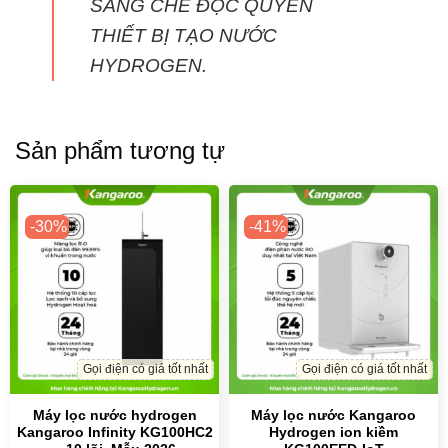
SÁNG CHẾ ĐỘC QUYỀN
THIẾT BỊ TẠO NƯỚC
HYDROGEN.
Sản phẩm tương tự
-30%
-41%
Gọi điện có giá tốt nhất
Gọi điện có giá tốt nhất
Máy lọc nước hydrogen
Máy lọc nước Kangaroo
Kangaroo Infinity KG100HC2
Hydrogen ion kiềm