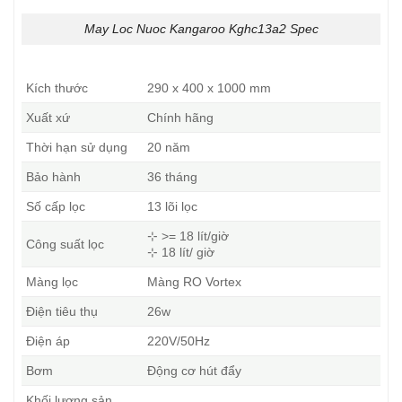
May Loc Nuoc Kangaroo Kghc13a2 Spec
Kích thước
290 x 400 x 1000 mm
Xuất xứ
Chính hãng
Thời hạn sử dụng
20 năm
Bảo hành
36 tháng
Số cấp lọc
13 lõi lọc
⊹ >= 18 lít/giờ
Công suất lọc
⊹ 18 lít/ giờ
Màng lọc
Màng RO Vortex
Điện tiêu thụ
26w
Điện áp
220V/50Hz
Bơm
Động cơ hút đẩy
Khối lượng sản