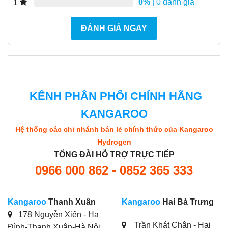
0%
| 0 đánh giá
1
ĐÁNH GIÁ NGAY
KÊNH PHÂN PHỐI CHÍNH HÃNG
KANGAROO
Hệ thống các chi nhánh bán lẻ chính thức của Kangaroo
Hydrogen
TỔNG ĐÀI HỖ TRỢ TRỰC TIẾP
0966 000 862 - 0852 365 333
Kangaroo
Thanh Xuân
Kangaroo
Hai Bà Trưng
178 Nguyễn Xiển - Hạ
Trần Khát Chân - Hai
Đình-Thanh Xuân-Hà Nội