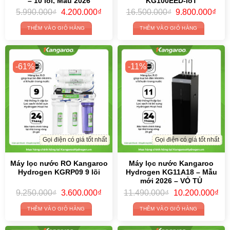
– 10 lõi, Mẫu 2026
KG100EED-IoT
Original
Current
Original
Cur
5.990.000
₫
4.200.000
₫
16.500.000
₫
9.800.000
₫
price
price
price
pric
was:
is:
was:
is:
THÊM VÀO GIỎ HÀNG
THÊM VÀO GIỎ HÀNG
5.990.000₫.
4.200.000₫.
16.500.000₫.
9.8
-61%
-11%
Gọi điện có giá tốt nhất
Gọi điện có giá tốt nhất
Máy lọc nước RO Kangaroo
Máy lọc nước Kangaroo
Hydrogen KGRP09 9 lõi
Hydrogen KG11A18 – Mẫu
mới 2026 – VỎ TỦ
ALUMINUM SIÊU BỀN ĐẸP
Original
Current
Original
Cur
9.250.000
₫
3.600.000
₫
11.490.000
₫
10.200.000
₫
price
price
price
pri
was:
is:
was:
is:
THÊM VÀO GIỎ HÀNG
THÊM VÀO GIỎ HÀNG
9.250.000₫.
3.600.000₫.
11.490.000₫.
10.