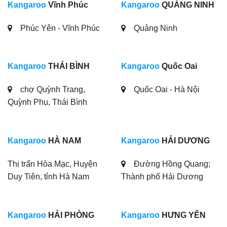
Kangaroo
Vĩnh Phúc
Kangaroo
QUẢNG NINH
Phúc Yên - Vĩnh Phúc
Quảng Ninh
Kangaroo
THÁI BÌNH
Kangaroo
Quốc Oai
chợ Quỳnh Trang,
Quốc Oai - Hà Nội
Quỳnh Phụ, Thái Bình
Kangaroo
HÀ NAM
Kangaroo
HẢI DƯƠNG
Thị trấn Hòa Mạc, Huyện
Đường Hồng Quang;
Duy Tiên, tỉnh Hà Nam
Thành phố Hải Dương
Kangaroo
HẢI PHÒNG
Kangaroo
HƯNG YÊN