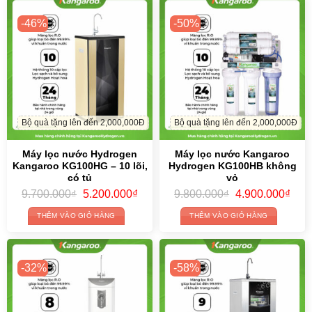
-46%
-50%
Bộ quà tặng lên đến 2,000,000Đ
Bộ quà tặng lên đến 2,000,000Đ
Máy lọc nước Hydrogen
Máy lọc nước Kangaroo
Kangaroo KG100HG – 10 lõi,
Hydrogen KG100HB không
có tủ
vỏ
Original
Current
Original
Curr
9.700.000
₫
5.200.000
₫
9.800.000
₫
4.900.000
₫
price
price
price
price
was:
is:
was:
is:
THÊM VÀO GIỎ HÀNG
THÊM VÀO GIỎ HÀNG
9.700.000₫.
5.200.000₫.
9.800.000₫.
4.90
-32%
-58%