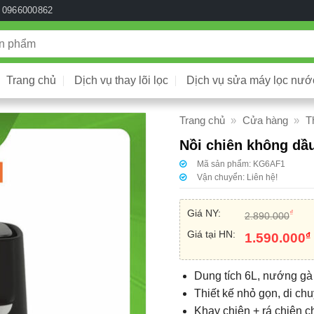
0966000862
Trang chủ
Dịch vụ thay lõi lọc
Dịch vụ sửa máy lọc nướ
Trang chủ
»
Cửa hàng
»
T
Nồi chiên không dầ
Mã sản phẩm:
KG6AF1
Vận chuyển:
Liên hệ!
Giá NY:
₫
2.890.000
Giá tại HN:
₫
1.590.000
Dung tích 6L, nướng gà 
Thiết kế nhỏ gọn, di chu
Khay chiên + rá chiên ch