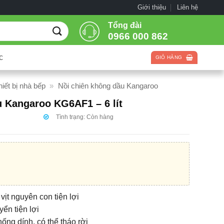
Giới thiệu
Liên hệ
Tổng đài
0966 000 862
c
GIỎ HÀNG
hiết bị nhà bếp
»
Nồi chiên không dầu Kangaroo
u Kangaroo KG6AF1 – 6 lít
Tình trạng:
Còn hàng
vịt nguyên con tiện lợi
yển tiện lợi
ống dính, có thể tháo rời