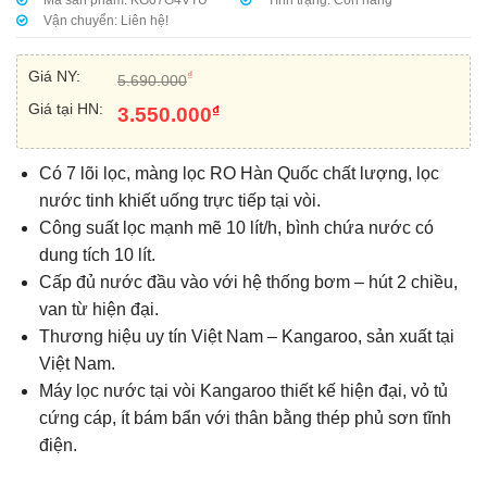
Mã sản phẩm:
KG07G4VTU
Tình trạng:
Còn hàng
Vận chuyển:
Liên hệ!
Giá NY:
₫
5.690.000
Giá tại HN:
₫
3.550.000
Có 7 lõi lọc, màng lọc RO Hàn Quốc chất lượng, lọc
nước tinh khiết uống trực tiếp tại vòi.
Công suất lọc mạnh mẽ 10 lít/h, bình chứa nước có
dung tích 10 lít.
Cấp đủ nước đầu vào với hệ thống bơm – hút 2 chiều,
van từ hiện đại.
Thương hiệu uy tín Việt Nam – Kangaroo, sản xuất tại
Việt Nam.
Máy lọc nước tại vòi Kangaroo thiết kế hiện đại, vỏ tủ
cứng cáp, ít bám bẩn với thân bằng thép phủ sơn tĩnh
điện.