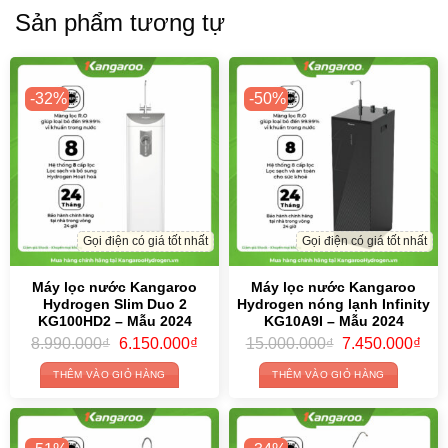
Sản phẩm tương tự
-32%
-50%
Gọi điện có giá tốt nhất
Gọi điện có giá tốt nhất
Máy lọc nước Kangaroo
Máy lọc nước Kangaroo
Hydrogen Slim Duo 2
Hydrogen nóng lạnh Infinity
KG100HD2 – Mẫu 2024
KG10A9I – Mẫu 2024
Original
Current
Original
Cur
8.990.000
₫
6.150.000
₫
15.000.000
₫
7.450.000
₫
price
price
price
pric
was:
is:
was:
is:
THÊM VÀO GIỎ HÀNG
THÊM VÀO GIỎ HÀNG
8.990.000₫.
6.150.000₫.
15.000.000₫.
7.4