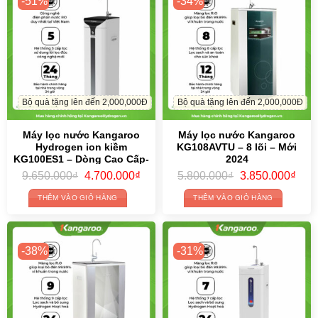
-51%
-34%
Bộ quà tặng lên đến 2,000,000Đ
Bộ quà tặng lên đến 2,000,000Đ
Máy lọc nước Kangaroo
Máy lọc nước Kangaroo
Hydrogen ion kiềm
KG108AVTU – 8 lõi – Mới
KG100ES1 – Dòng Cao Cấp-
2024
Bán Chạy
Original
Current
Original
Curr
9.650.000
₫
4.700.000
₫
5.800.000
₫
3.850.000
₫
price
price
price
price
was:
is:
was:
is:
THÊM VÀO GIỎ HÀNG
THÊM VÀO GIỎ HÀNG
9.650.000₫.
4.700.000₫.
5.800.000₫.
3.85
-38%
-31%