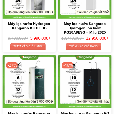
Bộ quà tặng lên đến 2,000,000Đ
Gọi điện có giá tốt nhất
Máy lọc nước Hydrogen
Máy lọc nước Kangaroo
Kangaroo KG100HB
Hydrogen ion kiềm
KG10A8ESG – Mẫu 2025
Original
Current
Original
Cur
9.700.000
₫
5.990.000
₫
18.740.000
₫
12.950.000
₫
price
price
price
pri
was:
is:
was:
is:
THÊM VÀO GIỎ HÀNG
THÊM VÀO GIỎ HÀNG
9.700.000₫.
5.990.000₫.
18.740.000₫.
12.
-27%
-46%
Bộ quà tặng lên đến 2,000,000Đ
Gọi điện có giá tốt nhất
Máy lọc nước Kangaroo
Máy lọc nước Kangaroo RO