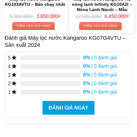
KG103AVTU – Bán chạy nhất
nóng lạnh Infinity KG10A2I –
Nóng Lạnh Nguội – Mẫu
2026
Original
Current
Original
Cur
5.000.000
₫
3.650.000
₫
12.000.000
₫
6.450.000
₫
price
price
price
pric
was:
is:
was:
is:
THÊM VÀO GIỎ HÀNG
THÊM VÀO GIỎ HÀNG
5.000.000₫.
3.650.000₫.
12.000.000₫.
6.4
Đánh giá Máy lọc nước Kangaroo KG07G4VTU –
Sản xuất 2024
0%
| 0 đánh giá
5
0%
| 0 đánh giá
4
0%
| 0 đánh giá
3
0%
| 0 đánh giá
2
0%
| 0 đánh giá
1
ĐÁNH GIÁ NGAY