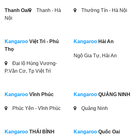
Thanh Oai
Thanh - Hà
Thường Tín - Hà Nội
Nội
Kangaroo
Việt Trì - Phú
Kangaroo
Hải An
Thọ
Ngô Gia Tự, Hải An
Đại lộ Hùng Vương-
P.Vân Cơ, Tp Việt Trì
Kangaroo
Vĩnh Phúc
Kangaroo
QUẢNG NINH
Phúc Yên - Vĩnh Phúc
Quảng Ninh
Kangaroo
THÁI BÌNH
Kangaroo
Quốc Oai