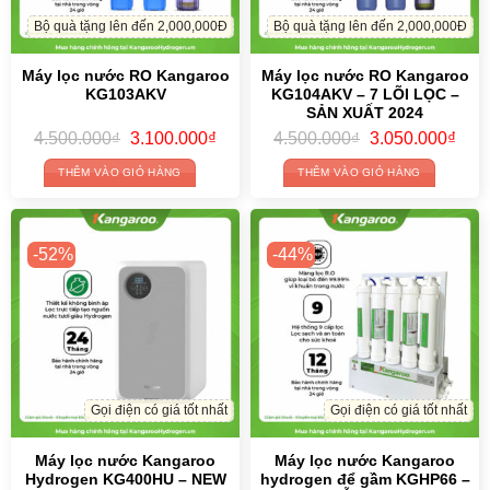
Bộ quà tặng lên đến 2,000,000Đ
Bộ quà tặng lên đến 2,000,000Đ
Máy lọc nước RO Kangaroo
Máy lọc nước RO Kangaroo
KG103AKV
KG104AKV – 7 LÕI LỌC –
SẢN XUẤT 2024
Original
Current
Original
Curr
4.500.000
₫
3.100.000
₫
4.500.000
₫
3.050.000
₫
price
price
price
price
was:
is:
was:
is:
THÊM VÀO GIỎ HÀNG
THÊM VÀO GIỎ HÀNG
4.500.000₫.
3.100.000₫.
4.500.000₫.
3.05
-52%
-44%
Gọi điện có giá tốt nhất
Gọi điện có giá tốt nhất
Máy lọc nước Kangaroo
Máy lọc nước Kangaroo
Hydrogen KG400HU – NEW
hydrogen để gầm KGHP66 –