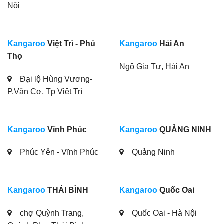
Nội
Kangaroo
Việt Trì - Phú
Kangaroo
Hải An
Thọ
Ngô Gia Tự, Hải An
Đại lộ Hùng Vương-
P.Vân Cơ, Tp Việt Trì
Kangaroo
Vĩnh Phúc
Kangaroo
QUẢNG NINH
Phúc Yên - Vĩnh Phúc
Quảng Ninh
Kangaroo
THÁI BÌNH
Kangaroo
Quốc Oai
chợ Quỳnh Trang,
Quốc Oai - Hà Nội