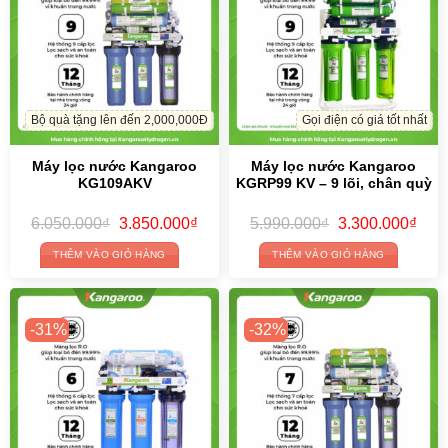
Bộ quà tặng lên đến 2,000,000Đ
Gọi điện có giá tốt nhất
Máy lọc nước Kangaroo
Máy lọc nước Kangaroo
KG109AKV
KGRP99 KV – 9 lõi, chân quỳ
Original
Current
Original
Curr
6.050.000
₫
3.850.000
₫
5.990.000
₫
3.300.000
₫
price
price
price
price
was:
is:
was:
is:
THÊM VÀO GIỎ HÀNG
THÊM VÀO GIỎ HÀNG
6.050.000₫.
3.850.000₫.
5.990.000₫.
3.30
-31%
-32%