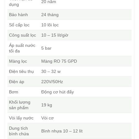
20 năm
dụng
Bảo hành
24 tháng
Số cấp lọc
10 lõi lọc
Công suất lọc
10 – 15 lít/giờ
Áp suất nước
5 bar
tối đa
Màng lọc
Màng RO 75 GPD
Điện tiêu thụ
30 – 32 w
Điện áp
220V/50Hz
Bơm
Động cơ hút đẩy
Khối lượng
19 kg
sản phẩm
Vòi lấy nước
Vòi cơ
Dung tích
Bình nhựa 10 – 12 lít
bình chứa