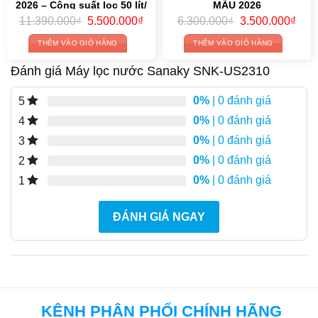
2026 – Công suất lọc 50 lít/
MẪU 2026
giờ
Original
Current
Original
Curr
11.390.000
₫
5.500.000
₫
6.300.000
₫
3.500.000
₫
price
price
price
price
was:
is:
was:
is:
THÊM VÀO GIỎ HÀNG
THÊM VÀO GIỎ HÀNG
11.390.000₫.
5.500.000₫.
6.300.000₫.
3.50
Đánh giá Máy lọc nước Sanaky SNK-US2310
0%
| 0 đánh giá
5
0%
| 0 đánh giá
4
0%
| 0 đánh giá
3
0%
| 0 đánh giá
2
0%
| 0 đánh giá
1
ĐÁNH GIÁ NGAY
KÊNH PHÂN PHỐI CHÍNH HÃNG