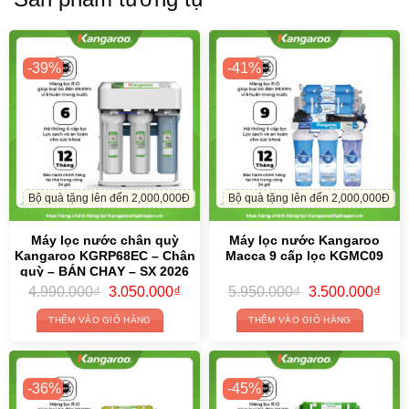
-39%
-41%
Bộ quà tặng lên đến 2,000,000Đ
Bộ quà tặng lên đến 2,000,000Đ
Máy lọc nước chân quỳ
Máy lọc nước Kangaroo
Kangaroo KGRP68EC – Chân
Macca 9 cấp lọc KGMC09
quỳ – BÁN CHẠY – SX 2026
Original
Current
Original
Curr
4.990.000
₫
3.050.000
₫
5.950.000
₫
3.500.000
₫
price
price
price
price
was:
is:
was:
is:
THÊM VÀO GIỎ HÀNG
THÊM VÀO GIỎ HÀNG
4.990.000₫.
3.050.000₫.
5.950.000₫.
3.50
-36%
-45%